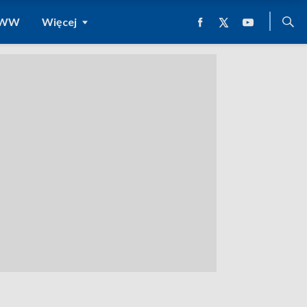
 WWW
Więcej