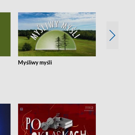
Myśliwy myśli
Spotkania z 