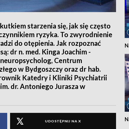
utkiem starzenia się, jak się często
 czynnikiem ryzyka. To zwyrodnienie
dzi do otępienia. Jak rozpoznać
N
są: dr n. med. Kinga Joachim -
y, neuropsycholog, Centrum
łego w Bydgoszczy oraz dr hab.
ownik Katedry i Kliniki Psychiatrii
im. dr. Antoniego Jurasza w
N
UDOSTĘPNIJ NA X