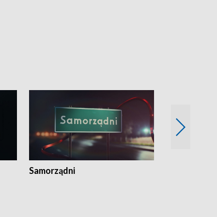
Samorządni
Wspólna sp