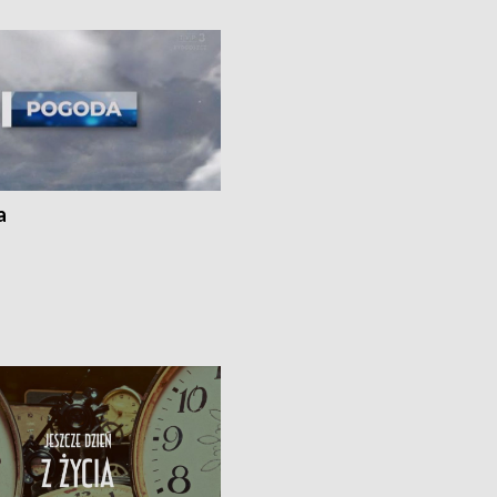
i z Torunia • Nowelizacja ustawy
społecznej już obowiązuje
a