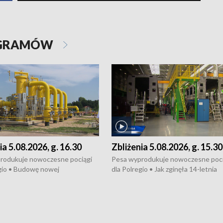
OGRAMÓW
ia 5.08.2026, g. 16.30
Zbliżenia 5.08.2026, g. 15.30
rodukuje nowoczesne pociągi
Pesa wyprodukuje nowoczesne poci
gio • Budowę nowej
dla Polregio • Jak zginęła 14-letnia
ktury gazowej między
dziewczyna z Torunia • Nowelizacja
m a Gustorzynem. •
ustawy o pomocy społecznej już
rsje wokół Wojewódzkiego
obowiązuje • W lasach pojawiły się ku
Specjalistycznego we
borowiki • Urodzaj kukurydzy w regi
 • Jaka była przyczyna śmierci