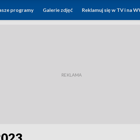
asze programy
Galerie zdjęć
Reklamuj się w TV i na
2023