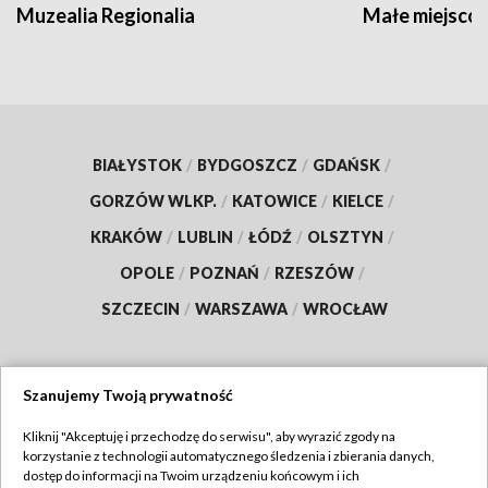
Muzealia Regionalia
Małe miejscow
BIAŁYSTOK
/
BYDGOSZCZ
/
GDAŃSK
/
GORZÓW WLKP.
/
KATOWICE
/
KIELCE
/
KRAKÓW
/
LUBLIN
/
ŁÓDŹ
/
OLSZTYN
/
OPOLE
/
POZNAŃ
/
RZESZÓW
/
SZCZECIN
/
WARSZAWA
/
WROCŁAW
Szanujemy Twoją prywatność
Dołącz do nas:
Kliknij "Akceptuję i przechodzę do serwisu", aby wyrazić zgody na
korzystanie z technologii automatycznego śledzenia i zbierania danych,
TVP
dostęp do informacji na Twoim urządzeniu końcowym i ich