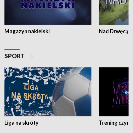
Magazyn nakielski
Nad Drwęcą
SPORT
Liga na skróty
Trening czyni 