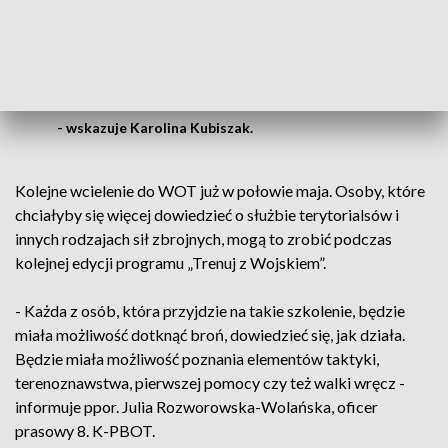
Zawsze lubiłam pomagać ludziom, dlatego
też czuję taką potrzebę, żeby też zrobić
coś od siebie dla innych
- wskazuje Karolina Kubiszak.
Kolejne wcielenie do WOT już w połowie maja. Osoby, które
chciałyby się więcej dowiedzieć o służbie terytorialsów i
innych rodzajach sił zbrojnych, mogą to zrobić podczas
kolejnej edycji programu „Trenuj z Wojskiem”.
- Każda z osób, która przyjdzie na takie szkolenie, będzie
miała możliwość dotknąć broń, dowiedzieć się, jak działa.
Będzie miała możliwość poznania elementów taktyki,
terenoznawstwa, pierwszej pomocy czy też walki wręcz -
informuje ppor. Julia Rozworowska-Wolańska, oficer
prasowy 8. K-PBOT.