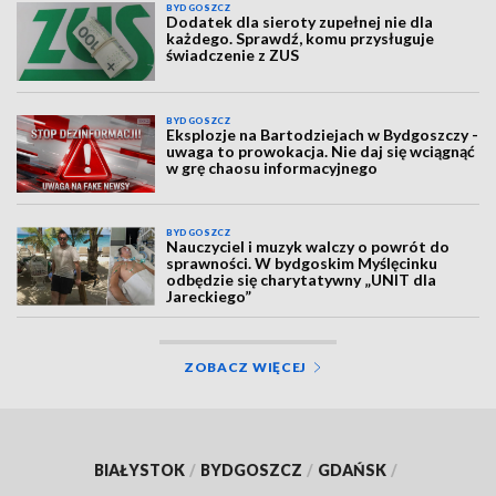
BYDGOSZCZ
Dodatek dla sieroty zupełnej nie dla
każdego. Sprawdź, komu przysługuje
świadczenie z ZUS
BYDGOSZCZ
Eksplozje na Bartodziejach w Bydgoszczy -
uwaga to prowokacja. Nie daj się wciągnąć
w grę chaosu informacyjnego
BYDGOSZCZ
Nauczyciel i muzyk walczy o powrót do
sprawności. W bydgoskim Myślęcinku
odbędzie się charytatywny „UNIT dla
Jareckiego”
ZOBACZ WIĘCEJ
BIAŁYSTOK
/
BYDGOSZCZ
/
GDAŃSK
/