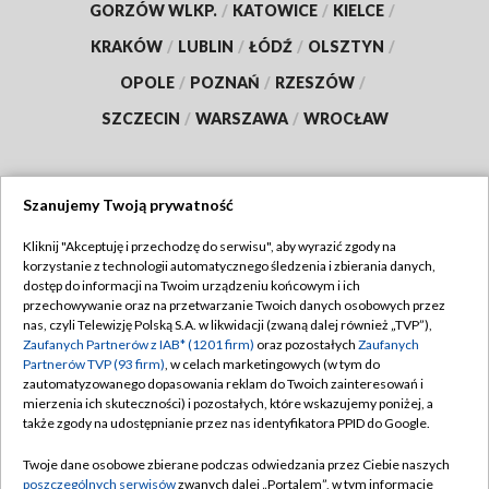
GORZÓW WLKP.
/
KATOWICE
/
KIELCE
/
KRAKÓW
/
LUBLIN
/
ŁÓDŹ
/
OLSZTYN
/
OPOLE
/
POZNAŃ
/
RZESZÓW
/
SZCZECIN
/
WARSZAWA
/
WROCŁAW
Szanujemy Twoją prywatność
Dołącz do nas:
Kliknij "Akceptuję i przechodzę do serwisu", aby wyrazić zgody na
korzystanie z technologii automatycznego śledzenia i zbierania danych,
TVP
dostęp do informacji na Twoim urządzeniu końcowym i ich
Abonament TVP
przechowywanie oraz na przetwarzanie Twoich danych osobowych przez
Regulamin TVP
nas, czyli Telewizję Polską S.A. w likwidacji (zwaną dalej również „TVP”),
Emisja w TVP
Polityka prywatności
Zaufanych Partnerów z IAB* (1201 firm)
oraz pozostałych
Zaufanych
Partnerów TVP (93 firm)
, w celach marketingowych (w tym do
Centrum informacji TVP
Moje zgody
zautomatyzowanego dopasowania reklam do Twoich zainteresowań i
mierzenia ich skuteczności) i pozostałych, które wskazujemy poniżej, a
Naziemna Telewizja Cyfrowa
Pomoc
także zgody na udostępnianie przez nas identyfikatora PPID do Google.
Sklep TVP
Biuro reklamy
Twoje dane osobowe zbierane podczas odwiedzania przez Ciebie naszych
Rada Programowa
Kontakt
poszczególnych serwisów
zwanych dalej „Portalem”, w tym informacje