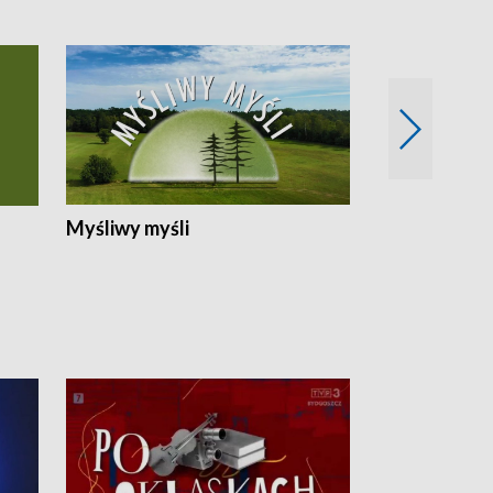
Myśliwy myśli
Spotkania z 