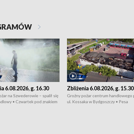
OGRAMÓW
ia 6.08.2026, g. 16.30
Zbliżenia 6.08.2026, g. 15.30
żar na Szwederowie – spalił się
Groźny pożar centrum handlowego 
ndlowy • Czwartek pod znakiem
ul. Kossaka w Bydgoszczy • Pesa
burz • Dobre prognozy dla
wyprodukuje nowoczesne,
 – rolnicy mogą liczyć na
energooszczędne pociągi dla Polregi
lony • Akcja porodowa na trasie
Zmiany w przepisach o pomocy
uń – pomógł policyjny patrol •
społecznej • Przed nami 10. jubileu
my na kolejną odsłonę programu
Festiwal Wisły