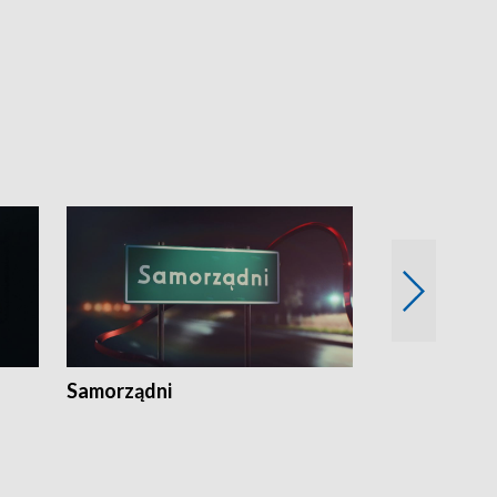
Samorządni
Wspólna sp