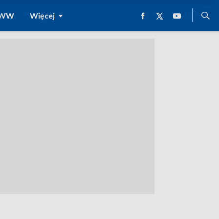
 WWW
Więcej