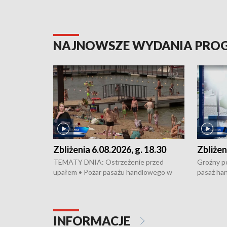
NAJNOWSZE WYDANIA PR
Zbliżenia 6.08.2026, g. 18.30
Zbliżen
TEMATY DNIA: Ostrzeżenie przed
Groźny po
upałem • Pożar pasażu handlowego w
pasaż ha
Bydgoszczy • Policja rozbiła lokalną siatkę
upałów i 
dealerską – grozi im do 12 lat więzienia •
kukurydzy
Akcja porodowa na trasie Rypin-Toruń –
wysokie p
pomógł policyjny patrol • Wyjątkowy
Rypin-Tor
INFORMACJE
projekt UMK w Toruniu
Zaprasza