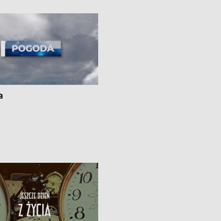
ato”
a