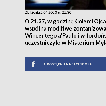
Zbliżenia 2.04.2023, g. 21:30
O 21.37, w godzinę śmierci Ojca
wspólną modlitwę zorganizowa
Wincentego a'Paulo i w fordońsk
uczestniczyło w Misterium Męki
UDOSTĘPNIJ NA FACEBOOKU