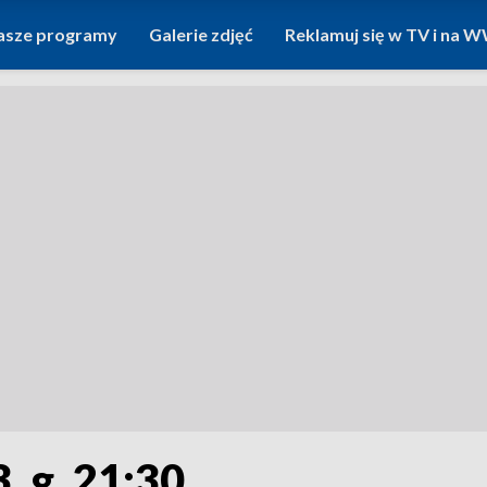
asze programy
Galerie zdjęć
Reklamuj się w TV i na
, g. 21:30