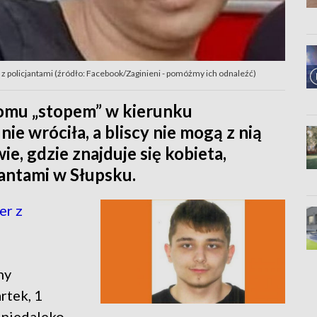
kt z policjantami (źródło: Facebook/Zaginieni - pomóżmy ich odnaleźć)
domu „stopem” w kierunku
ie wróciła, a bliscy nie mogą z nią
e, gdzie znajduje się kobieta,
jantami w Słupsku.
er z
ny
rtek, 1
 niedaleko