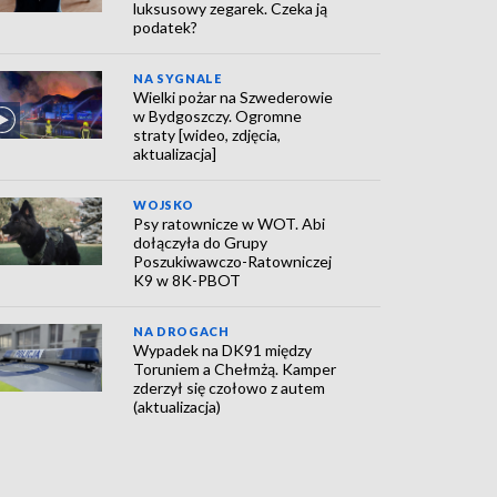
luksusowy zegarek. Czeka ją
podatek?
NA SYGNALE
Wielki pożar na Szwederowie
w Bydgoszczy. Ogromne
straty [wideo, zdjęcia,
aktualizacja]
WOJSKO
Psy ratownicze w WOT. Abi
dołączyła do Grupy
Poszukiwawczo-Ratowniczej
K9 w 8K-PBOT
NA DROGACH
Wypadek na DK91 między
Toruniem a Chełmżą. Kamper
zderzył się czołowo z autem
(aktualizacja)