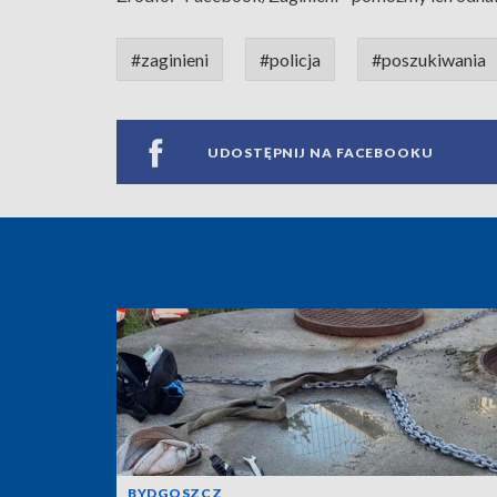
#zaginieni
#policja
#poszukiwania
UDOSTĘPNIJ NA FACEBOOKU
BYDGOSZCZ