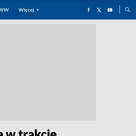
 WWW
Więcej
a w trakcie