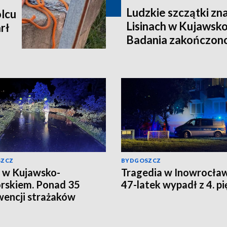
Ludzkie szczątki zn
lcu
Lisinach w Kujawsk
rł
Badania zakończono
Jowita Zielińska. B
sprawie zaginionej J
[zdjęcia, wideo, aktu
SZCZ
BYDGOSZCZ
 w Kujawsko-
Tragedia w Inowrocław
rskiem. Ponad 35
47-latek wypadł z 4. pi
wencji strażaków
lizacja, zdjęcia]