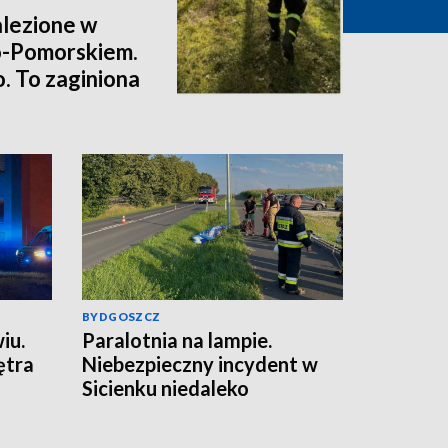
alezione w
o-Pomorskiem.
. To zaginiona
ędzie przełom w
owity Zielińskiej?
alizacja]
BYDGOSZCZ
iu.
Paralotnia na lampie.
ętra
Niebezpieczny incydent w
Sicienku niedaleko
Bydgoszczy [zdjęcia, wideo]