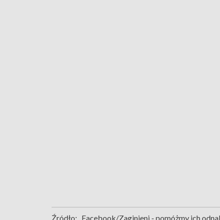
Źródło:
Facebook/Zaginieni - pomóżmy ich odna