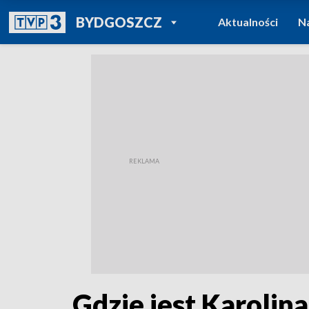
POWRÓT DO
BYDGOSZCZ
Aktualności
N
TVP REGIONY
Gdzie jest Karolin