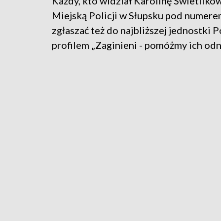
Każdy, kto widział Karolinę Świetliko
Miejską Policji w Słupsku pod numere
zgłaszać też do najbliższej jednostki 
profilem „Zaginieni - pomóżmy ich od