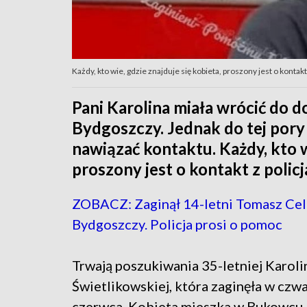
Każdy, kto wie, gdzie znajduje się kobieta, proszony jest o konta
Pani Karolina miała wrócić do 
Bydgoszczy. Jednak do tej pory n
nawiązać kontaktu. Każdy, kto wi
proszony jest o kontakt z polic
ZOBACZ: Zaginął 14-letni Tomasz Cel
Bydgoszczy. Policja prosi o pomoc
Trwają poszukiwania 35-letniej Karoli
Świetlikowskiej, która zaginęła w czwa
czerwca. Kobieta mieszka w Bukowcu,