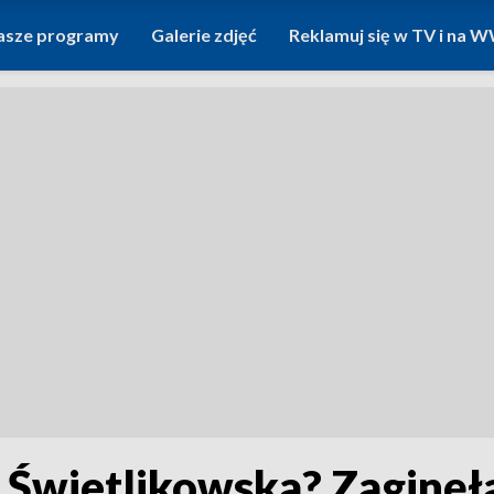
asze programy
Galerie zdjęć
Reklamuj się w TV i na
a Świetlikowska? Zaginęł