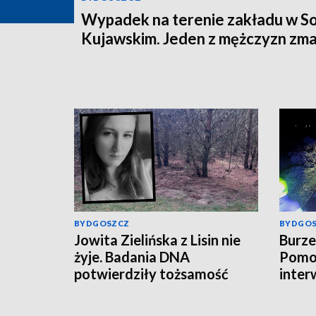
Wypadek na terenie zakładu w So
Kujawskim. Jeden z mężczyzn zma
BYDGOSZCZ
BYDGO
Jowita Zielińska z Lisin nie
Burze
żyje. Badania DNA
Pomo
potwierdziły tożsamość
inter
zaginionej
[aktua