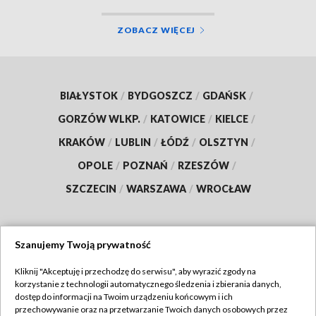
ZOBACZ WIĘCEJ
BIAŁYSTOK
/
BYDGOSZCZ
/
GDAŃSK
/
GORZÓW WLKP.
/
KATOWICE
/
KIELCE
/
KRAKÓW
/
LUBLIN
/
ŁÓDŹ
/
OLSZTYN
/
OPOLE
/
POZNAŃ
/
RZESZÓW
/
SZCZECIN
/
WARSZAWA
/
WROCŁAW
Szanujemy Twoją prywatność
Dołącz do nas:
Kliknij "Akceptuję i przechodzę do serwisu", aby wyrazić zgody na
korzystanie z technologii automatycznego śledzenia i zbierania danych,
TVP
dostęp do informacji na Twoim urządzeniu końcowym i ich
Abonament TVP
przechowywanie oraz na przetwarzanie Twoich danych osobowych przez
Regulamin TVP