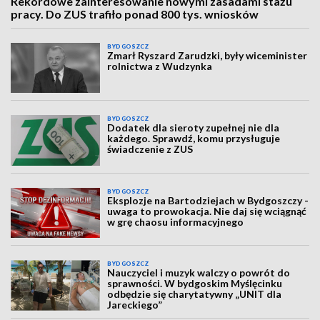
Rekordowe zainteresowanie nowymi zasadami stażu
pracy. Do ZUS trafiło ponad 800 tys. wniosków
BYDGOSZCZ
Zmarł Ryszard Zarudzki, były wiceminister
rolnictwa z Wudzynka
BYDGOSZCZ
Dodatek dla sieroty zupełnej nie dla
każdego. Sprawdź, komu przysługuje
świadczenie z ZUS
BYDGOSZCZ
Eksplozje na Bartodziejach w Bydgoszczy -
uwaga to prowokacja. Nie daj się wciągnąć
w grę chaosu informacyjnego
BYDGOSZCZ
Nauczyciel i muzyk walczy o powrót do
sprawności. W bydgoskim Myślęcinku
odbędzie się charytatywny „UNIT dla
Jareckiego”