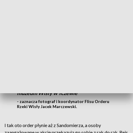
Tomasz Szczęsny w ubiegłym roku odznaczony został
Orderem Rzeki Wisły. To honorowe wyróżnienie,
przyznawane jest od pięciu lat osobom najbardziej
zasłużonym dla odtwarzania i popularyzacji tradycji
flisackich w Polsce. Niestety szkutnikowi nie dane było
odebrać nagrody, zmarł nagle we wrześniu 2022 roku.
Na gali order przyjmowała jego siostra z
siostrzenicą i postanowiliśmy wspólnie, że
ten order nie będzie w szufladzie domowej
gdzieś tam się kurzył, tylko pojedzie do
muzeum Wisły w Tczewie
- zaznacza fotograf i koordynator Flisu Orderu
Rzeki Wisły Jacek Marczewski.
I tak oto order płynie aż z Sandomierza, a osoby
zaangażowane w akcję przekazują go sobie z rak do rąk. Rejs