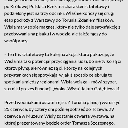
po Królowej Polskich Rzek ma charakter sztafetowy i
podzielony jest na trzy odcinki. Właśnie kończy się drugi
etap podróży z Warszawy do Torunia. Zdaniem flisaków,
Wisła ma w sobie magnes, który nie tylko daje satysfakcję z
przebywania na pisaku i w wodzie, ale także łączy do
współpracy.
- Ten flis sztafetowy to kolej na akcja, która pokazuje, że
Wisła ma taki potencjał przyciągania ludzi, bo nie tylko są ci
którzy płyną, ale również są ci, którzy na kolejnych
przystankach się spotykają, w jakiś sposób celebrują te
spotkania między regionami. Wisła wciąga – mówi szyper,
sternik i prezes Fundacji „Wolna Wisła” Jakub Gołębiewski.
Przed wodniakami ostatni rejsu. Z Torunia planują wyruszyć
25 czerwca, by cztery dni później dotrzeć do Tczewa. 29
czerwca w Muzeum Wisły zostanie otwarta wystawa, na
której prezentowany będzie order Tomasza Szczęsnego.