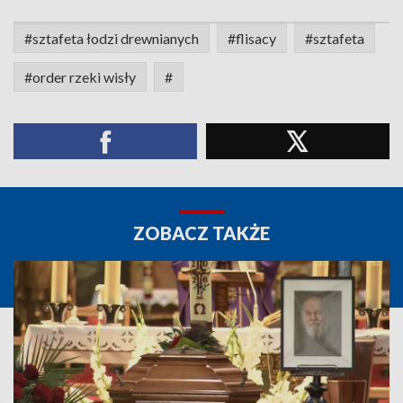
#sztafeta łodzi drewnianych
#flisacy
#sztafeta
#order rzeki wisły
#
ZOBACZ TAKŻE