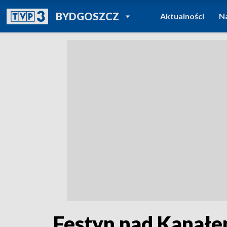
POWRÓT DO
BYDGOSZCZ
Aktualności
N
TVP REGIONY
Festyn nad Kanał