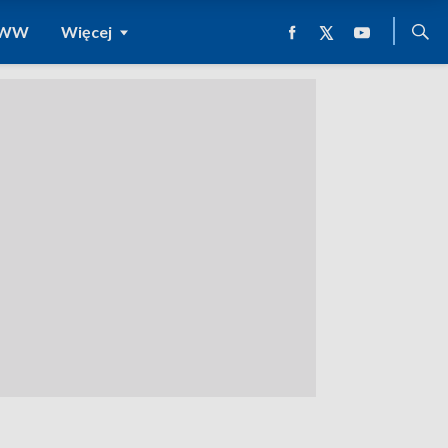
 WWW
Więcej