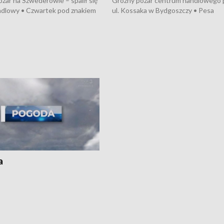
żar na Szwederowie – spalił się
Groźny pożar centrum handlowego 
ndlowy • Czwartek pod znakiem
ul. Kossaka w Bydgoszczy • Pesa
burz • Dobre prognozy dla
wyprodukuje nowoczesne,
 – rolnicy mogą liczyć na
energooszczędne pociągi dla Polregi
lony • Akcja porodowa na trasie
Zmiany w przepisach o pomocy
uń – pomógł policyjny patrol •
społecznej • Przed nami 10. jubileu
my na kolejną odsłonę programu
Festiwal Wisły
ato”
a