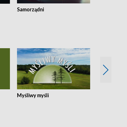
Samorządni
Wspólna sp
Myśliwy myśli
Spotkania z 