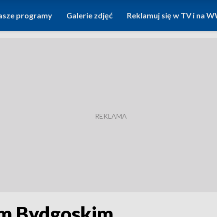
asze programy
Galerie zdjęć
Reklamuj się w TV i na
em Bydgoskim