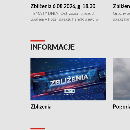
Zbliżenia 6.08.2026, g. 18.30
Zbliżen
TEMATY DNIA: Ostrzeżenie przed
Groźny po
upałem • Pożar pasażu handlowego w
pasaż ha
Bydgoszczy • Policja rozbiła lokalną siatkę
upałów i 
dealerską – grozi im do 12 lat więzienia •
kukurydzy
Akcja porodowa na trasie Rypin-Toruń –
wysokie p
pomógł policyjny patrol • Wyjątkowy
Rypin-Tor
INFORMACJE
projekt UMK w Toruniu
Zaprasza
„Studio L
Zbliżenia
Pogod