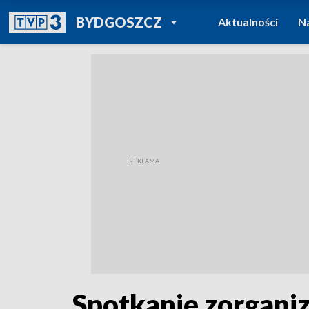
POWRÓT DO
BYDGOSZCZ
Aktualności
N
TVP REGIONY
Spotkanie zorgani