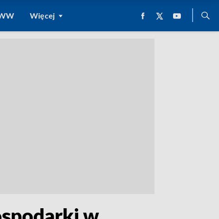
 WWW
Więcej
ospodarki w