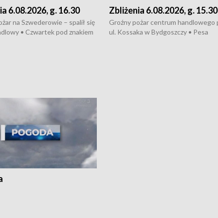
ia 6.08.2026, g. 16.30
Zbliżenia 6.08.2026, g. 15.30
żar na Szwederowie – spalił się
Groźny pożar centrum handlowego 
ndlowy • Czwartek pod znakiem
ul. Kossaka w Bydgoszczy • Pesa
burz • Dobre prognozy dla
wyprodukuje nowoczesne,
 – rolnicy mogą liczyć na
energooszczędne pociągi dla Polregi
lony • Akcja porodowa na trasie
Zmiany w przepisach o pomocy
uń – pomógł policyjny patrol •
społecznej • Przed nami 10. jubileu
my na kolejną odsłonę programu
Festiwal Wisły
ato”
a