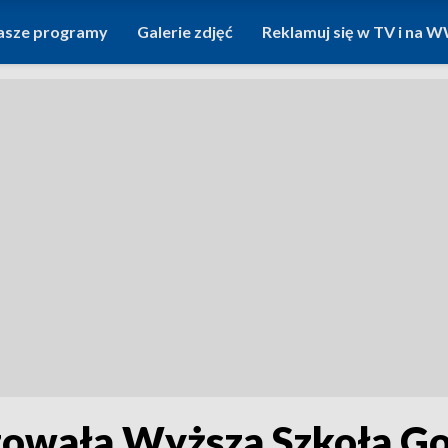
asze programy
Galerie zdjęć
Reklamuj się w TV i na
zowała Wyższa Szkoła G