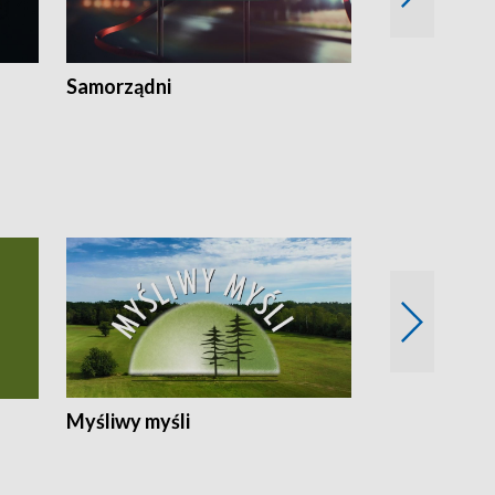
Samorządni
Wspólna sp
Myśliwy myśli
Spotkania z 