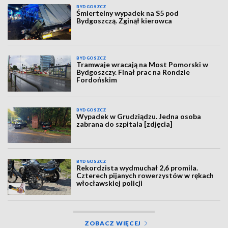
BYDGOSZCZ
Śmiertelny wypadek na S5 pod
Bydgoszczą. Zginął kierowca
BYDGOSZCZ
Tramwaje wracają na Most Pomorski w
Bydgoszczy. Finał prac na Rondzie
Fordońskim
BYDGOSZCZ
Wypadek w Grudziądzu. Jedna osoba
zabrana do szpitala [zdjęcia]
BYDGOSZCZ
Rekordzista wydmuchał 2,6 promila.
Czterech pijanych rowerzystów w rękach
włocławskiej policji
ZOBACZ WIĘCEJ