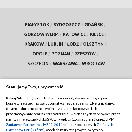
BIAŁYSTOK
/
BYDGOSZCZ
/
GDAŃSK
/
GORZÓW WLKP.
/
KATOWICE
/
KIELCE
/
KRAKÓW
/
LUBLIN
/
ŁÓDŹ
/
OLSZTYN
/
OPOLE
/
POZNAŃ
/
RZESZÓW
/
SZCZECIN
/
WARSZAWA
/
WROCŁAW
Szanujemy Twoją prywatność
Dołącz do nas:
Kliknij "Akceptuję i przechodzę do serwisu", aby wyrazić zgody na
korzystanie z technologii automatycznego śledzenia i zbierania danych,
TVP
dostęp do informacji na Twoim urządzeniu końcowym i ich
Abonament TVP
przechowywanie oraz na przetwarzanie Twoich danych osobowych przez
Regulamin TVP
nas, czyli Telewizję Polską S.A. w likwidacji (zwaną dalej również „TVP”),
Emisja w TVP
Polityka prywatności
Zaufanych Partnerów z IAB* (1201 firm)
oraz pozostałych
Zaufanych
Partnerów TVP (93 firm)
, w celach marketingowych (w tym do