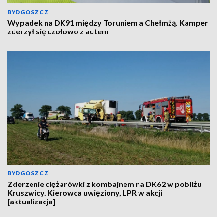
BYDGOSZCZ
Wypadek na DK91 między Toruniem a Chełmżą. Kamper
zderzył się czołowo z autem
BYDGOSZCZ
Zderzenie ciężarówki z kombajnem na DK62 w pobliżu
Kruszwicy. Kierowca uwięziony, LPR w akcji
[aktualizacja]