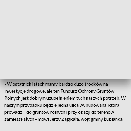
To jest jedna z dróg, która łączy Lubicz z
gminą Łysomice, więc jest drogą często
używaną, natomiast przez wiele lat to była
droga polna wreszcie zyska nawierzchnię
asfaltową ku radości mieszkańców z niej
przejeżdżających
- podkreśla Marek Nicewicz, wójt gminy Lubicz.
- W ostatnich latach mamy bardzo dużo środków na
inwestycje drogowe, ale ten Fundusz Ochrony Gruntów
Rolnych jest dobrym uzupełnieniem tych naszych potrzeb. W
naszym przypadku będzie jedna ulica wybudowana, która
prowadzi i do gruntów rolnych i przy okazji do terenów
zamieszkałych - mówi Jerzy Zająkała, wójt gminy Łubianka.