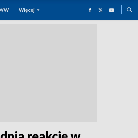
 WWW
Więcej
ednią reakcję w