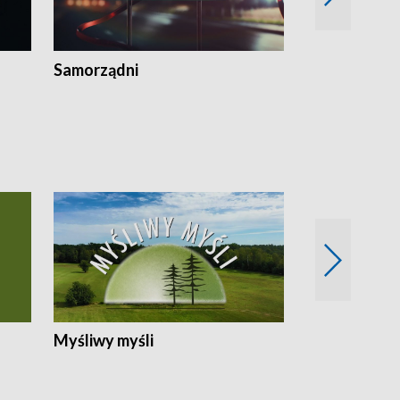
Samorządni
Wspólna sp
Myśliwy myśli
Spotkania z 