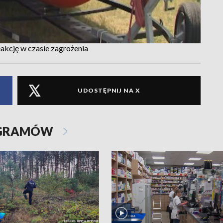
eakcję w czasie zagrożenia
UDOSTĘPNIJ NA X
OGRAMÓW