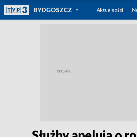
POWRÓT DO
BYDGOSZCZ
Aktualności
N
TVP REGIONY
Służby apelują o r