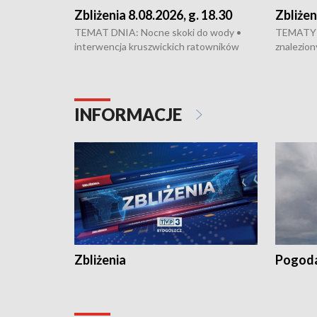
Zbliżenia 8.08.2026, g. 18.30
Zbliżen
TEMAT DNIA: Nocne skoki do wody •
TEMATY 
interwencja kruszwickich ratowników
znalezion
WOPR mogła zapobiec tragedii • Koniec
zaginione
prac na Rondzie Fordońskim • Na Wyspie
finał pra
Młyńskiej świętowano urodziny Mariana
Kujawskim
Rejewskiego • Kujawski Festiwal Pieśni
w Chełmni
INFORMACJE
Ludowej w Inowrocławiu • Rekord w
miastach 
kiszeniu ogórków w gminie Łasin
recept po
Dalszy ci
wywiesza
Zbliżenia
Pogod