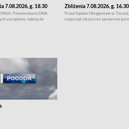
ia 7.08.2026, g. 18.30
Zbliżenia 7.08.2026, g. 16.30
DNIA: Potwierdzono DNA
Przed Sądem Okręgowym w Toruni
ych szczątków, należą do
rozpoczął się proces sprawców por
j Jowity Zielińskiej • Tragiczny
pobicie i tortur pod Grudziądzem • 
c serwisowych w studni w Solcu
zł - tyle mogą wynosić straty po poż
 • Festiwal dziewięciu wzgórz
przy ul. Kossaka w Bydgoszczy •
e i Festiwal Wisły w kilku
Niebezpiecznie na drogach regionu 
regionu • Problem z realizacją
Dalszy ciąg sporu o pranie na bydgo
 spaleniu apteki w Bydgoszczy •
Kapuściskach
ąg sąsiedzkiego sporu o
nie prania
a