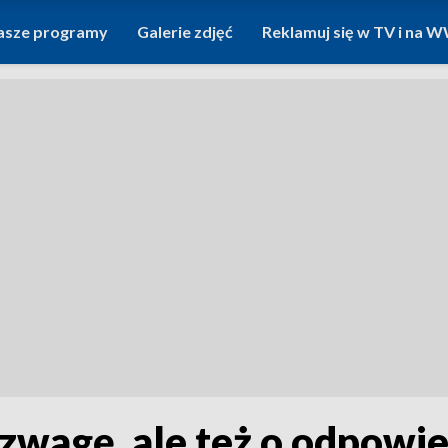
asze programy
Galerie zdjęć
Reklamuj się w TV i na
ozwagę, ale też o odpowi