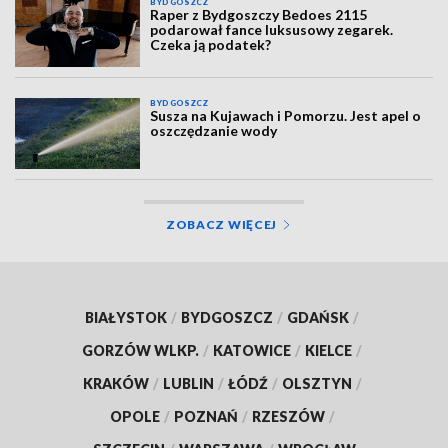
BYDGOSZCZ
Raper z Bydgoszczy Bedoes 2115
podarował fance luksusowy zegarek.
Czeka ją podatek?
BYDGOSZCZ
Susza na Kujawach i Pomorzu. Jest apel o
oszczędzanie wody
ZOBACZ WIĘCEJ
BIAŁYSTOK
/
BYDGOSZCZ
/
GDAŃSK
/
GORZÓW WLKP.
/
KATOWICE
/
KIELCE
/
KRAKÓW
/
LUBLIN
/
ŁÓDŹ
/
OLSZTYN
/
OPOLE
/
POZNAŃ
/
RZESZÓW
/