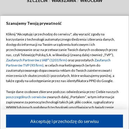
SZCZECIN
/
WARSZAWA
/
WROCŁAW
Szanujemy Twoją prywatność
Dołącz do nas:
Kliknij "Akceptuję i przechodzę do serwisu", aby wyrazić zgody na
korzystanie z technologii automatycznego śledzenia i zbierania danych,
TVP
dostęp do informacji na Twoim urządzeniu końcowym i ich
Abonament TVP
przechowywanie oraz na przetwarzanie Twoich danych osobowych przez
Regulamin TVP
nas, czyli Telewizję Polską S.A. w likwidacji (zwaną dalej również „TVP”),
Emisja w TVP
Polityka prywatności
Zaufanych Partnerów z IAB* (1201 firm)
oraz pozostałych
Zaufanych
Partnerów TVP (93 firm)
, w celach marketingowych (w tym do
Centrum informacji TVP
Moje zgody
zautomatyzowanego dopasowania reklam do Twoich zainteresowań i
mierzenia ich skuteczności) i pozostałych, które wskazujemy poniżej, a
Naziemna Telewizja Cyfrowa
Pomoc
także zgody na udostępnianie przez nas identyfikatora PPID do Google.
Sklep TVP
Biuro reklamy
Twoje dane osobowe zbierane podczas odwiedzania przez Ciebie naszych
Rada Programowa
Kontakt
poszczególnych serwisów
zwanych dalej „Portalem”, w tym informacje
zapisywane za pomocą technologii takich jak: pliki cookie, sygnalizatory
System NOS
WWW lub innych podobnych technologii umożliwiających świadczenie
dopasowanych i bezpiecznych usług, personalizację treści oraz reklam,
Informacje o nadawcy
Kanały
udostępnianie funkcji mediów społecznościowych oraz analizowanie
Akceptuję i przechodzę do serwisu
ruchu w Internecie.
Program dla prasy