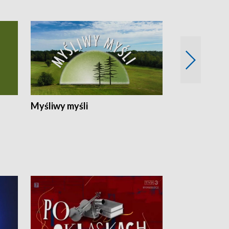
Myśliwy myśli
Spotkania z 