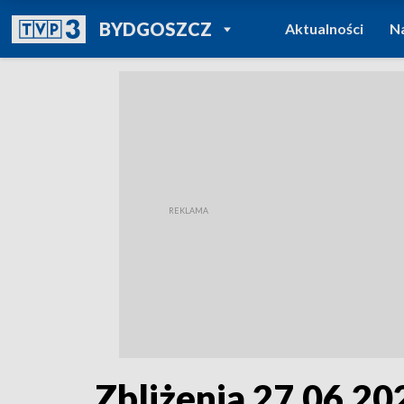
POWRÓT DO
BYDGOSZCZ
Aktualności
N
TVP REGIONY
Zbliżenia 27.06.202