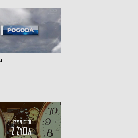
ato”
a