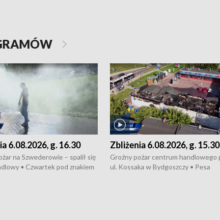
OGRAMÓW
ia 6.08.2026, g. 16.30
Zbliżenia 6.08.2026, g. 15.30
żar na Szwederowie – spalił się
Groźny pożar centrum handlowego 
ndlowy • Czwartek pod znakiem
ul. Kossaka w Bydgoszczy • Pesa
burz • Dobre prognozy dla
wyprodukuje nowoczesne,
 – rolnicy mogą liczyć na
energooszczędne pociągi dla Polregi
lony • Akcja porodowa na trasie
Zmiany w przepisach o pomocy
uń – pomógł policyjny patrol •
społecznej • Przed nami 10. jubileu
my na kolejną odsłonę programu
Festiwal Wisły