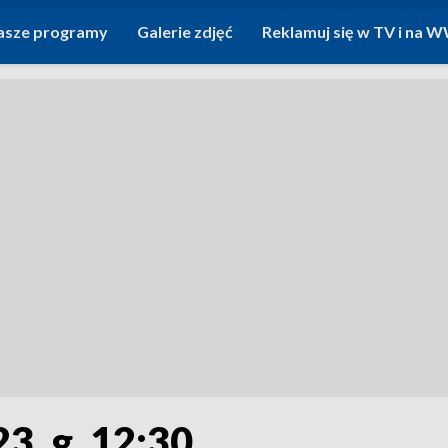
asze programy
Galerie zdjęć
Reklamuj się w TV i na
3, g. 12:30