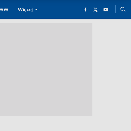
 WWW
Więcej