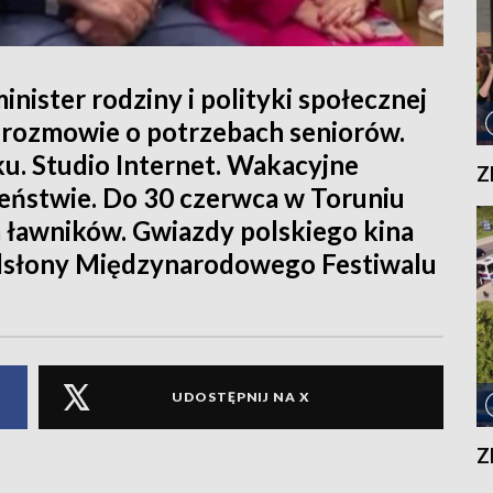
ster rodziny i polityki społecznej
w rozmowie o potrzebach seniorów.
u. Studio Internet. Wakacyjne
Z
zeństwie. Do 30 czerwca w Toruniu
 ławników. Gwiazdy polskiego kina
odsłony Międzynarodowego Festiwalu
UDOSTĘPNIJ NA X
Z