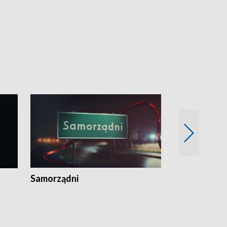
Samorządni
Wspólna sp