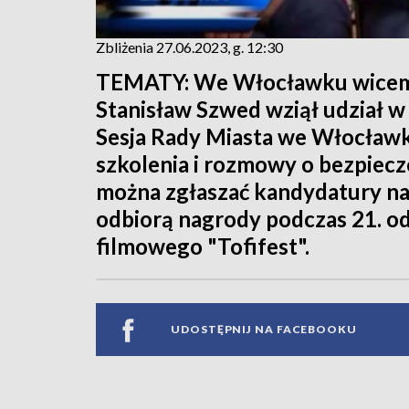
Zbliżenia 27.06.2023, g. 12:30
TEMATY: We Włocławku wicemini
Stanisław Szwed wziął udział 
Sesja Rady Miasta we Włocławk
szkolenia i rozmowy o bezpiec
można zgłaszać kandydatury na
odbiorą nagrody podczas 21. 
filmowego "Tofifest".
UDOSTĘPNIJ NA FACEBOOKU