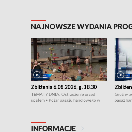
NAJNOWSZE WYDANIA PR
Zbliżenia 6.08.2026, g. 18.30
Zbliżen
TEMATY DNIA: Ostrzeżenie przed
Groźny po
upałem • Pożar pasażu handlowego w
pasaż ha
Bydgoszczy • Policja rozbiła lokalną siatkę
upałów i 
dealerską – grozi im do 12 lat więzienia •
kukurydzy
Akcja porodowa na trasie Rypin-Toruń –
wysokie p
pomógł policyjny patrol • Wyjątkowy
Rypin-Tor
INFORMACJE
projekt UMK w Toruniu
Zaprasza