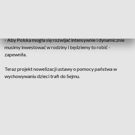
opiekuńczy jest przeznaczony dla rodziców, którzy
wychowują dziecko od urodzenia do 18 roku życia i mogą
liczyć na wsparcie ze strony państwa - powiedziała szefowa
MRiPS.
- Aby Polska mogła się rozwijać intensywnie i dynamicznie
musimy inwestować w rodziny i będziemy to robić -
zapewniła.
Teraz projekt nowelizacji ustawy o pomocy państwa w
wychowywaniu dzieci trafi do Sejmu.