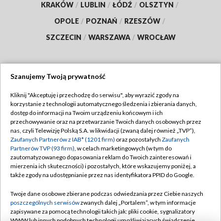
KRAKÓW
/
LUBLIN
/
ŁÓDŹ
/
OLSZTYN
/
OPOLE
/
POZNAŃ
/
RZESZÓW
/
SZCZECIN
/
WARSZAWA
/
WROCŁAW
Szanujemy Twoją prywatność
Dołącz do nas:
Kliknij "Akceptuję i przechodzę do serwisu", aby wyrazić zgody na
korzystanie z technologii automatycznego śledzenia i zbierania danych,
TVP
dostęp do informacji na Twoim urządzeniu końcowym i ich
Abonament TVP
przechowywanie oraz na przetwarzanie Twoich danych osobowych przez
Regulamin TVP
nas, czyli Telewizję Polską S.A. w likwidacji (zwaną dalej również „TVP”),
Emisja w TVP
Polityka prywatności
Zaufanych Partnerów z IAB* (1201 firm)
oraz pozostałych
Zaufanych
Partnerów TVP (93 firm)
, w celach marketingowych (w tym do
Centrum informacji TVP
Moje zgody
zautomatyzowanego dopasowania reklam do Twoich zainteresowań i
mierzenia ich skuteczności) i pozostałych, które wskazujemy poniżej, a
Naziemna Telewizja Cyfrowa
Pomoc
także zgody na udostępnianie przez nas identyfikatora PPID do Google.
Sklep TVP
Biuro reklamy
Twoje dane osobowe zbierane podczas odwiedzania przez Ciebie naszych
Rada Programowa
Kontakt
poszczególnych serwisów
zwanych dalej „Portalem”, w tym informacje
zapisywane za pomocą technologii takich jak: pliki cookie, sygnalizatory
System NOS
WWW lub innych podobnych technologii umożliwiających świadczenie