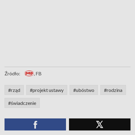
Źródło:
, FB
#rząd
#projekt ustawy
#ubóstwo
#rodzina
#świadczenie