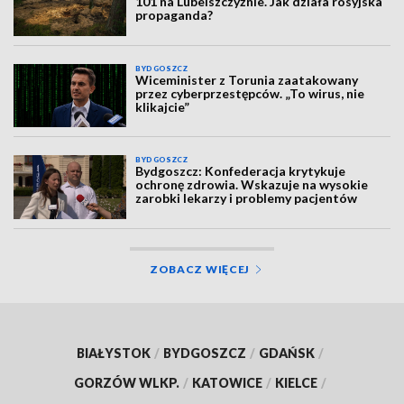
101 na Lubelszczyźnie. Jak działa rosyjska
propaganda?
BYDGOSZCZ
Wiceminister z Torunia zaatakowany
przez cyberprzestępców. „To wirus, nie
klikajcie”
BYDGOSZCZ
Bydgoszcz: Konfederacja krytykuje
ochronę zdrowia. Wskazuje na wysokie
zarobki lekarzy i problemy pacjentów
ZOBACZ WIĘCEJ
BIAŁYSTOK
/
BYDGOSZCZ
/
GDAŃSK
/
GORZÓW WLKP.
/
KATOWICE
/
KIELCE
/