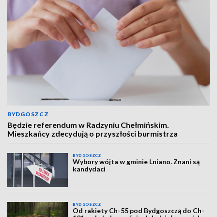
BYDGOSZCZ
Będzie referendum w Radzyniu Chełmińskim.
Mieszkańcy zdecydują o przyszłości burmistrza
BYDGOSZCZ
Wybory wójta w gminie Lniano. Znani są
kandydaci
BYDGOSZCZ
Od rakiety Ch-55 pod Bydgoszczą do Ch-