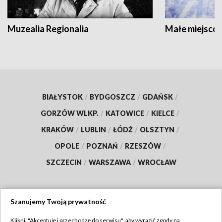
Muzealia Regionalia
Małe miejscow
BIAŁYSTOK
/
BYDGOSZCZ
/
GDAŃSK
/
GORZÓW WLKP.
/
KATOWICE
/
KIELCE
/
KRAKÓW
/
LUBLIN
/
ŁÓDŹ
/
OLSZTYN
/
OPOLE
/
POZNAŃ
/
RZESZÓW
/
SZCZECIN
/
WARSZAWA
/
WROCŁAW
Szanujemy Twoją prywatność
Dołącz do nas:
Kliknij "Akceptuję i przechodzę do serwisu", aby wyrazić zgody na