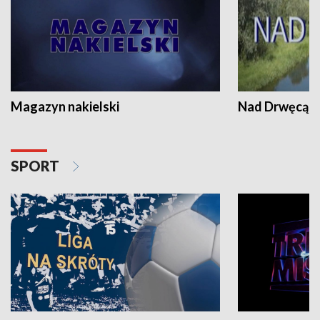
Magazyn nakielski
Nad Drwęcą
SPORT