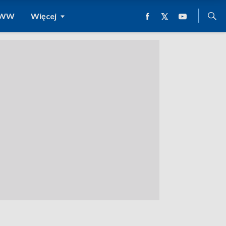
 WWW
Więcej