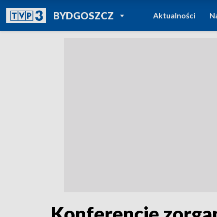
POWRÓT DO
BYDGOSZCZ
Aktualności
N
TVP REGIONY
Konferencję zorg