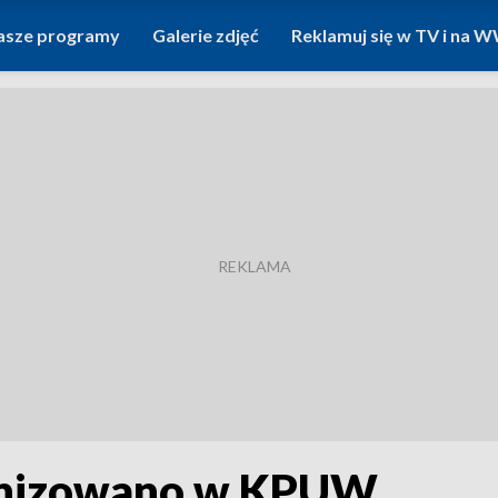
asze programy
Galerie zdjęć
Reklamuj się w TV i na
anizowano w KPUW