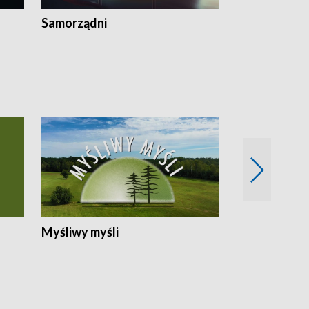
Samorządni
Wspólna sp
Myśliwy myśli
Spotkania z 