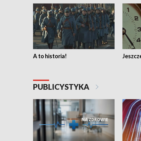
A to historia!
Jeszcze
PUBLICYSTYKA