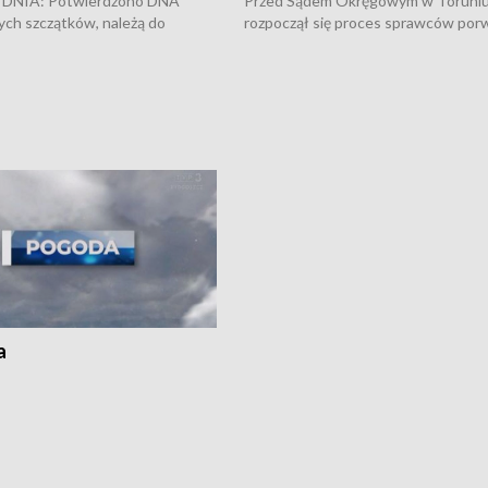
DNIA: Potwierdzono DNA
Przed Sądem Okręgowym w Toruni
ych szczątków, należą do
rozpoczął się proces sprawców por
j Jowity Zielińskiej • Tragiczny
pobicie i tortur pod Grudziądzem • 
c serwisowych w studni w Solcu
zł - tyle mogą wynosić straty po poż
 • Festiwal dziewięciu wzgórz
przy ul. Kossaka w Bydgoszczy •
e i Festiwal Wisły w kilku
Niebezpiecznie na drogach regionu 
regionu • Problem z realizacją
Dalszy ciąg sporu o pranie na bydgo
 spaleniu apteki w Bydgoszczy •
Kapuściskach
ąg sąsiedzkiego sporu o
nie prania
a