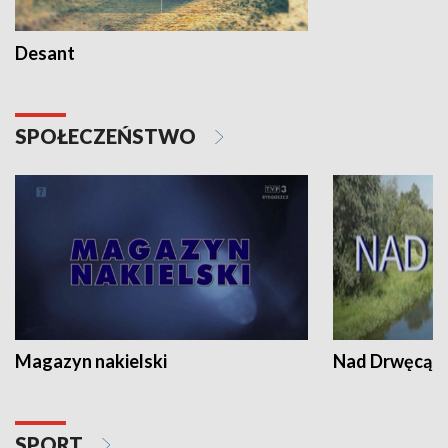
Desant
SPOŁECZEŃSTWO
Magazyn nakielski
Nad Drwęcą
SPORT