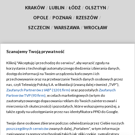
KRAKÓW
/
LUBLIN
/
ŁÓDŹ
/
OLSZTYN
/
OPOLE
/
POZNAŃ
/
RZESZÓW
/
SZCZECIN
/
WARSZAWA
/
WROCŁAW
Szanujemy Twoją prywatność
Dołącz do nas:
Kliknij "Akceptuję i przechodzę do serwisu", aby wyrazić zgody na
korzystanie z technologii automatycznego śledzenia i zbierania danych,
TVP
dostęp do informacji na Twoim urządzeniu końcowym i ich
Abonament TVP
przechowywanie oraz na przetwarzanie Twoich danych osobowych przez
Regulamin TVP
nas, czyli Telewizję Polską S.A. w likwidacji (zwaną dalej również „TVP”),
Emisja w TVP
Polityka prywatności
Zaufanych Partnerów z IAB* (1201 firm)
oraz pozostałych
Zaufanych
Partnerów TVP (93 firm)
, w celach marketingowych (w tym do
Centrum informacji TVP
Moje zgody
zautomatyzowanego dopasowania reklam do Twoich zainteresowań i
mierzenia ich skuteczności) i pozostałych, które wskazujemy poniżej, a
Naziemna Telewizja Cyfrowa
Pomoc
także zgody na udostępnianie przez nas identyfikatora PPID do Google.
Sklep TVP
Biuro reklamy
Twoje dane osobowe zbierane podczas odwiedzania przez Ciebie naszych
Rada Programowa
Kontakt
poszczególnych serwisów
zwanych dalej „Portalem”, w tym informacje
zapisywane za pomocą technologii takich jak: pliki cookie, sygnalizatory