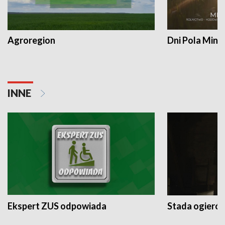
Agroregion
Dni Pola Min
INNE
Ekspert ZUS odpowiada
Stada ogieró