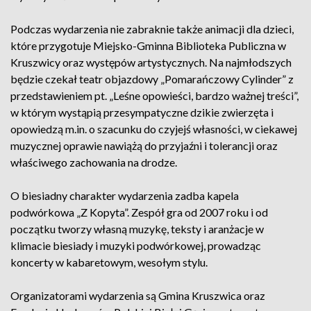
Podczas wydarzenia nie zabraknie także animacji dla dzieci,
które przygotuje Miejsko-Gminna Biblioteka Publiczna w
Kruszwicy oraz występów artystycznych. Na najmłodszych
będzie czekał teatr objazdowy „Pomarańczowy Cylinder” z
przedstawieniem pt. „Leśne opowieści, bardzo ważnej treści”,
w którym wystąpią przesympatyczne dzikie zwierzęta i
opowiedzą m.in. o szacunku do czyjejś własności, w ciekawej
muzycznej oprawie nawiążą do przyjaźni i tolerancji oraz
właściwego zachowania na drodze.
O biesiadny charakter wydarzenia zadba kapela
podwórkowa „Z Kopyta”. Zespół gra od 2007 roku i od
początku tworzy własną muzykę, teksty i aranżacje w
klimacie biesiady i muzyki podwórkowej, prowadząc
koncerty w kabaretowym, wesołym stylu.
Organizatorami wydarzenia są Gmina Kruszwica oraz