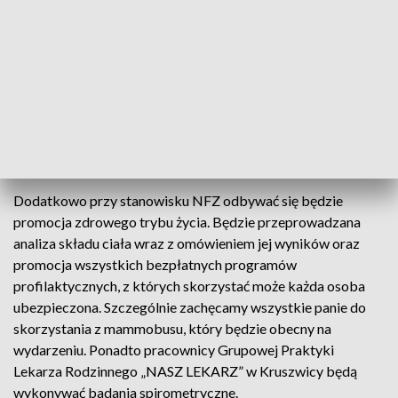
korzystania na koszt NFZ z niezbędnych świadczeń
zdrowotnych w czasie pobytu na terenie innego państwa
członkowskiego UE/EFTA. Karta jest ważna przez 3 lata od
daty wydania dla osób ubezpieczonych i 20 lat dla osób
pobierających świadczenia emerytalne. Dzieci otrzymują
karty, które są ważne do ukończenia 18 roku życia. EKUZ
może zostać wydana wyłącznie osobom, które posiadają
ubezpieczenie zdrowotne.
Dodatkowo przy stanowisku NFZ odbywać się będzie
promocja zdrowego trybu życia. Będzie przeprowadzana
analiza składu ciała wraz z omówieniem jej wyników oraz
promocja wszystkich bezpłatnych programów
profilaktycznych, z których skorzystać może każda osoba
ubezpieczona. Szczególnie zachęcamy wszystkie panie do
skorzystania z mammobusu, który będzie obecny na
wydarzeniu. Ponadto pracownicy Grupowej Praktyki
Lekarza Rodzinnego „NASZ LEKARZ” w Kruszwicy będą
wykonywać badania spirometryczne.