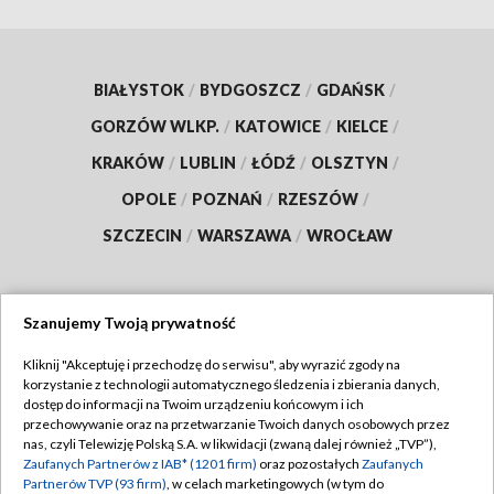
BIAŁYSTOK
/
BYDGOSZCZ
/
GDAŃSK
/
GORZÓW WLKP.
/
KATOWICE
/
KIELCE
/
KRAKÓW
/
LUBLIN
/
ŁÓDŹ
/
OLSZTYN
/
OPOLE
/
POZNAŃ
/
RZESZÓW
/
SZCZECIN
/
WARSZAWA
/
WROCŁAW
Szanujemy Twoją prywatność
Dołącz do nas:
Kliknij "Akceptuję i przechodzę do serwisu", aby wyrazić zgody na
korzystanie z technologii automatycznego śledzenia i zbierania danych,
TVP
dostęp do informacji na Twoim urządzeniu końcowym i ich
Abonament TVP
przechowywanie oraz na przetwarzanie Twoich danych osobowych przez
Regulamin TVP
nas, czyli Telewizję Polską S.A. w likwidacji (zwaną dalej również „TVP”),
Emisja w TVP
Polityka prywatności
Zaufanych Partnerów z IAB* (1201 firm)
oraz pozostałych
Zaufanych
Partnerów TVP (93 firm)
, w celach marketingowych (w tym do