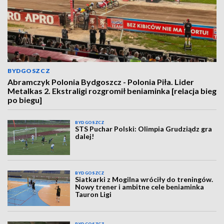
BYDGOSZCZ
Abramczyk Polonia Bydgoszcz - Polonia Piła. Lider
Metalkas 2. Ekstraligi rozgromił beniaminka [relacja bieg
po biegu]
BYDGOSZCZ
STS Puchar Polski: Olimpia Grudziądz gra
dalej!
BYDGOSZCZ
Siatkarki z Mogilna wróciły do treningów.
Nowy trener i ambitne cele beniaminka
Tauron Ligi
BYDGOSZCZ