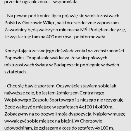
przecież ograniczona... - wspomniała.
- Na pewno pod koniec lipca pojawię się w mistrzostwach
Polski w Gorzowie Wlkp., na które serdecznie zapraszam.
Zawodnicy będą walczyć o minima na MŚ. Podjęłam decyzję,
że wystartuję tam na 400 metrów - poinformowała.
Korzystająca ze swojego doświadczenia i wszechstronności
Popowicz-Drapała nie wyklucza, że w sierpniowych
mistrzostwach świata w Budapeszcie pobiegnie w dwóch
sztafetach.
- Chcę się bawić sportem. Oczywiście stawiam sobie jak
najwyższe cele, bo jestem żołnierzem Centralnego
Wojskowego Zespołu Sportowego i z niczego nie rezygnuję.
Będę walczyć o miejsce w sztafetach 4x100 i 4x400 m.
Zobaczymy na co pozwoli moja dyspozycja. Najpierw muszę
wywalczyć sobie miejsce na bieżni. W Chorzowie
udowodniłam, że zgłaszam akces do sztafety 4x100 m.