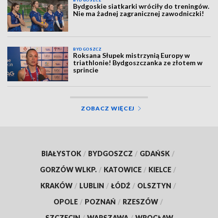
Bydgoskie siatkarki wróciły do treningów.
Nie ma żadnej zagranicznej zawodniczki!
BYDGOSZCZ
Roksana Słupek mistrzynią Europy w
triathlonie! Bydgoszczanka ze złotem w
sprincie
ZOBACZ WIĘCEJ
BIAŁYSTOK
/
BYDGOSZCZ
/
GDAŃSK
/
GORZÓW WLKP.
/
KATOWICE
/
KIELCE
/
KRAKÓW
/
LUBLIN
/
ŁÓDŹ
/
OLSZTYN
/
OPOLE
/
POZNAŃ
/
RZESZÓW
/
SZCZECIN
/
WARSZAWA
/
WROCŁAW