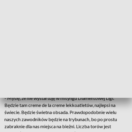
m, która ma za sobą wielkie osiągnięcia.
Cieszę się, że dołożyłam swoją cegiełkę
do tego sukcesu
przyznaje Marika Popowicz-Drapała
ZOBACZ: Sportow-e rozmowy, Marika Popowicz-Drapała
16 lipca na Stadionie Śląskim odbędą się kolejne ważne
zawody - Memoriał Kamili Skolimowskiej, który od zeszłego
roku zalicza się do prestiżowego cyklu Diamentowej Ligi. Do
Chorzowa przyjadą rekordziści świata i mistrzowie
olimpijscy.
- Myślę, że nie wystartuję w mityngu Diamentowej Ligi.
Będzie tam creme de la creme lekkoatletów, najlepsi na
świecie. Będzie świetna obsada. Prawdopodobnie wielu
naszych zawodników będzie na trybunach, bo po prostu
zabraknie dla nas miejsca na bieżni. Liczba torów jest