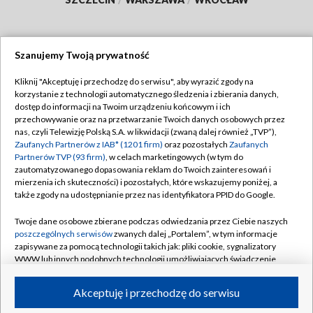
Szanujemy Twoją prywatność
Dołącz do nas:
Kliknij "Akceptuję i przechodzę do serwisu", aby wyrazić zgody na
korzystanie z technologii automatycznego śledzenia i zbierania danych,
TVP
dostęp do informacji na Twoim urządzeniu końcowym i ich
Abonament TVP
przechowywanie oraz na przetwarzanie Twoich danych osobowych przez
Regulamin TVP
nas, czyli Telewizję Polską S.A. w likwidacji (zwaną dalej również „TVP”),
Emisja w TVP
Polityka prywatności
Zaufanych Partnerów z IAB* (1201 firm)
oraz pozostałych
Zaufanych
Partnerów TVP (93 firm)
, w celach marketingowych (w tym do
Centrum informacji TVP
Moje zgody
zautomatyzowanego dopasowania reklam do Twoich zainteresowań i
mierzenia ich skuteczności) i pozostałych, które wskazujemy poniżej, a
Naziemna Telewizja Cyfrowa
Pomoc
także zgody na udostępnianie przez nas identyfikatora PPID do Google.
Sklep TVP
Biuro reklamy
Twoje dane osobowe zbierane podczas odwiedzania przez Ciebie naszych
Rada Programowa
Kontakt
poszczególnych serwisów
zwanych dalej „Portalem”, w tym informacje
zapisywane za pomocą technologii takich jak: pliki cookie, sygnalizatory
System NOS
WWW lub innych podobnych technologii umożliwiających świadczenie
dopasowanych i bezpiecznych usług, personalizację treści oraz reklam,
Informacje o nadawcy
Kanały
udostępnianie funkcji mediów społecznościowych oraz analizowanie
Akceptuję i przechodzę do serwisu
ruchu w Internecie.
Program dla prasy