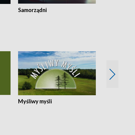
Samorządni
Wspólna sp
Myśliwy myśli
Spotkania z 