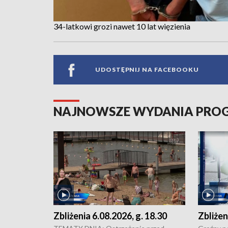
34-latkowi grozi nawet 10 lat więzienia
UDOSTĘPNIJ NA FACEBOOKU
NAJNOWSZE WYDANIA PR
Zbliżenia 6.08.2026, g. 18.30
Zbliżen