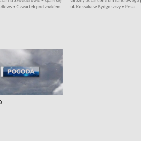
żar na Szwederowie – spalił się
Groźny pożar centrum handlowego 
ndlowy • Czwartek pod znakiem
ul. Kossaka w Bydgoszczy • Pesa
burz • Dobre prognozy dla
wyprodukuje nowoczesne,
 – rolnicy mogą liczyć na
energooszczędne pociągi dla Polregi
lony • Akcja porodowa na trasie
Zmiany w przepisach o pomocy
uń – pomógł policyjny patrol •
społecznej • Przed nami 10. jubileu
my na kolejną odsłonę programu
Festiwal Wisły
ato”
a