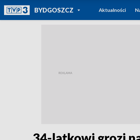
POWRÓT DO
BYDGOSZCZ
Aktualności
N
TVP REGIONY
34-latkowi grozi n