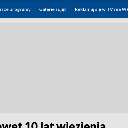
asze programy
Galerie zdjęć
Reklamuj się w TV i na
awet 10 lat więzienia