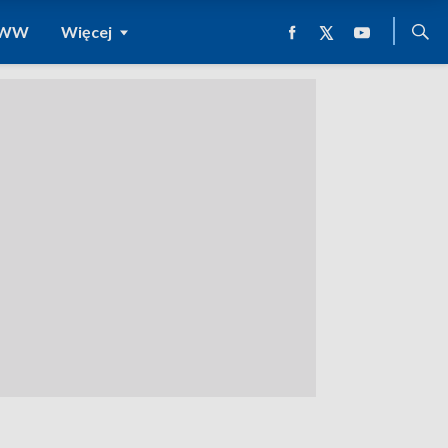
 WWW
Więcej