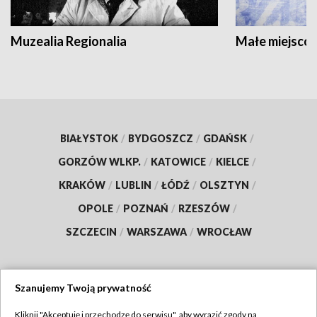
Muzealia Regionalia
Małe miejscow
BIAŁYSTOK
/
BYDGOSZCZ
/
GDAŃSK
/
GORZÓW WLKP.
/
KATOWICE
/
KIELCE
/
KRAKÓW
/
LUBLIN
/
ŁÓDŹ
/
OLSZTYN
/
OPOLE
/
POZNAŃ
/
RZESZÓW
/
SZCZECIN
/
WARSZAWA
/
WROCŁAW
Szanujemy Twoją prywatność
Dołącz do nas:
Kliknij "Akceptuję i przechodzę do serwisu", aby wyrazić zgody na