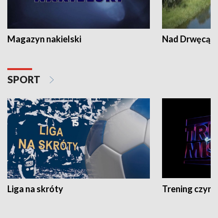
Magazyn nakielski
Nad Drwęcą
SPORT
Liga na skróty
Trening czyni 