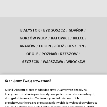
BIAŁYSTOK
/
BYDGOSZCZ
/
GDAŃSK
/
GORZÓW WLKP.
/
KATOWICE
/
KIELCE
/
KRAKÓW
/
LUBLIN
/
ŁÓDŹ
/
OLSZTYN
/
OPOLE
/
POZNAŃ
/
RZESZÓW
/
SZCZECIN
/
WARSZAWA
/
WROCŁAW
Szanujemy Twoją prywatność
Dołącz do nas:
Kliknij "Akceptuję i przechodzę do serwisu", aby wyrazić zgody na
korzystanie z technologii automatycznego śledzenia i zbierania danych,
TVP
dostęp do informacji na Twoim urządzeniu końcowym i ich
Abonament TVP
przechowywanie oraz na przetwarzanie Twoich danych osobowych przez
Regulamin TVP
nas, czyli Telewizję Polską S.A. w likwidacji (zwaną dalej również „TVP”),