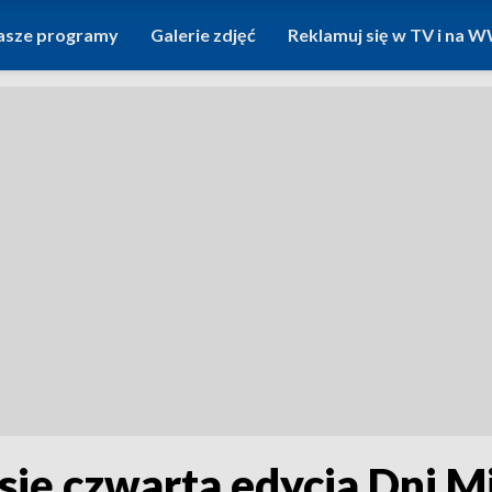
asze programy
Galerie zdjęć
Reklamuj się w TV i na
się czwarta edycja Dni M