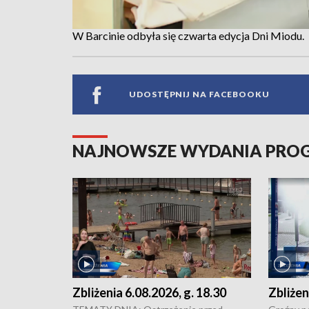
W Barcinie odbyła się czwarta edycja Dni Miodu.
UDOSTĘPNIJ NA FACEBOOKU
NAJNOWSZE WYDANIA PR
Zbliżenia 6.08.2026, g. 18.30
Zbliżen