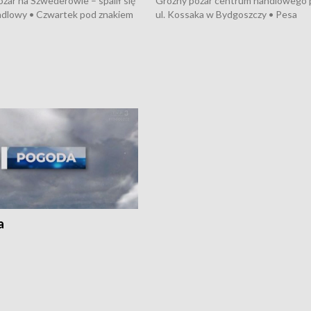
żar na Szwederowie – spalił się
Groźny pożar centrum handlowego 
ndlowy • Czwartek pod znakiem
ul. Kossaka w Bydgoszczy • Pesa
burz • Dobre prognozy dla
wyprodukuje nowoczesne,
 – rolnicy mogą liczyć na
energooszczędne pociągi dla Polregi
lony • Akcja porodowa na trasie
Zmiany w przepisach o pomocy
uń – pomógł policyjny patrol •
społecznej • Przed nami 10. jubileu
my na kolejną odsłonę programu
Festiwal Wisły
ato”
a