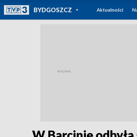
POWRÓT DO
BYDGOSZCZ
Aktualności
N
TVP REGIONY
W Barcinie odbyła 