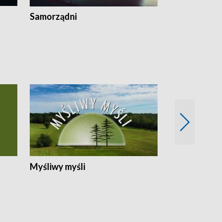
Samorządni
Wspólna sp
Myśliwy myśli
Spotkania z 