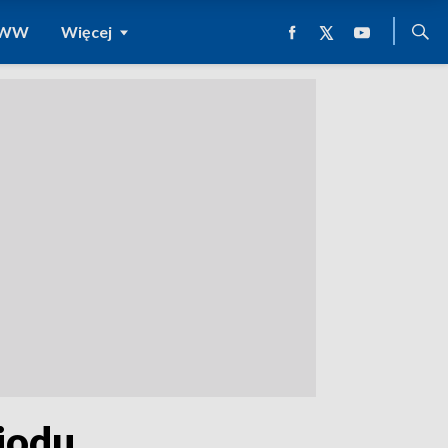
 WWW
Więcej
iodu.