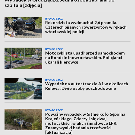
szpitala [zdjęcia]
BYDGOSZCZ
Rekordzista wydmuchał 2,6 promila.
Czterech pijanych rowerzystów w rękach
włocławskiej policji
BYDGOSZCZ
Motocyklista upadł przed samochodem
na Rondzie Inowrocławskim. Policjanci
ukarali kierowcę
BYDGOSZCZ
Wypadek na autostradzie A1 w okolicach
Rulewa. Dwie osoby poszkodowane
BYDGOSZCZ
Poważny wypadek w Sitnie koło Sępólna
Krajeńskiego. Zderzyli się dwaj
motocykliści, w akcji śmigłowce LPR.
Znamy wyniki badania trzeźwości
[aktualizacja]