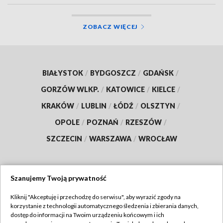
ZOBACZ WIĘCEJ
BIAŁYSTOK
/
BYDGOSZCZ
/
GDAŃSK
/
GORZÓW WLKP.
/
KATOWICE
/
KIELCE
/
KRAKÓW
/
LUBLIN
/
ŁÓDŹ
/
OLSZTYN
/
OPOLE
/
POZNAŃ
/
RZESZÓW
/
SZCZECIN
/
WARSZAWA
/
WROCŁAW
Szanujemy Twoją prywatność
Dołącz do nas:
Kliknij "Akceptuję i przechodzę do serwisu", aby wyrazić zgody na
korzystanie z technologii automatycznego śledzenia i zbierania danych,
TVP
dostęp do informacji na Twoim urządzeniu końcowym i ich