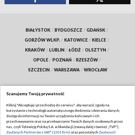
BIAŁYSTOK
/
BYDGOSZCZ
/
GDAŃSK
/
GORZÓW WLKP.
/
KATOWICE
/
KIELCE
/
KRAKÓW
/
LUBLIN
/
ŁÓDŹ
/
OLSZTYN
/
OPOLE
/
POZNAŃ
/
RZESZÓW
/
SZCZECIN
/
WARSZAWA
/
WROCŁAW
Szanujemy Twoją prywatność
Dołącz do nas:
Kliknij "Akceptuję i przechodzę do serwisu", aby wyrazić zgody na
korzystanie z technologii automatycznego śledzenia i zbierania danych,
TVP
dostęp do informacji na Twoim urządzeniu końcowym i ich
Abonament TVP
przechowywanie oraz na przetwarzanie Twoich danych osobowych przez
Regulamin TVP
nas, czyli Telewizję Polską S.A. w likwidacji (zwaną dalej również „TVP”),
Emisja w TVP
Polityka prywatności
Zaufanych Partnerów z IAB* (1201 firm)
oraz pozostałych
Zaufanych