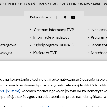
N
/
OPOLE
/
POZNAŃ
/
RZESZÓW
/
SZCZECIN
/
WARSZAWA
/
W
Dołącz do nas:
Centrum informacji TVP
Naziemna
Informacje o nadawcy
Program d
zetargowe
Zgłoś program (ROPAT)
Serwis fo
wizyjna
Kariera w TVP
Merchandi
Polityka prywatności
Moje zgody
Pomoc
Biuro re
ody na korzystanie z technologii automatycznego śledzenia i zbie
 danych osobowych przez nas, czyli Telewizję Polską S.A. w likw
VP (93 firm)
, w celach marketingowych (w tym do zautomatyzow
 poniżej, a także zgody na udostępnianie przez nas identyfikator
Ciebie naszych
poszczególnych serwisów
zwanych dalej „Portalem