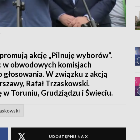
.
 promują akcję „Pilnuję wyborów”.
c w obwodowych komisjach
 głosowania. W związku z akcją
rszawy, Rafał Trzaskowski.
 w Toruniu, Grudziądzu i Świeciu.
zaskowski
UDOSTĘPNIJ NA X