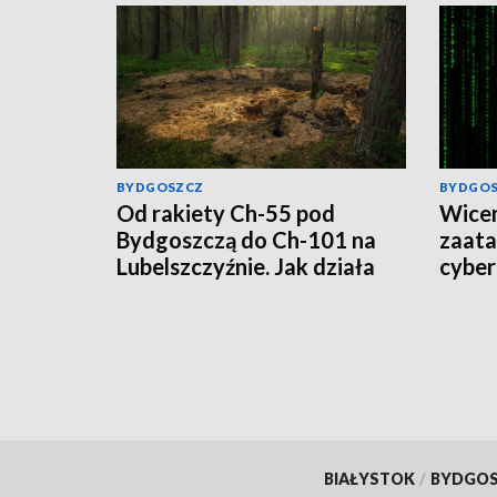
BYDGOSZCZ
BYDGO
Od rakiety Ch-55 pod
Wicem
Bydgoszczą do Ch-101 na
zaat
Lubelszczyźnie. Jak działa
cyber
rosyjska propaganda?
wirus,
BIAŁYSTOK
/
BYDGO