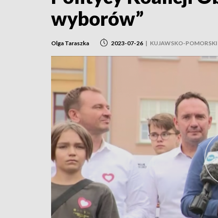
wyborów”
Olga Taraszka
2023-07-26
|
KUJAWSKO-POMORSKI