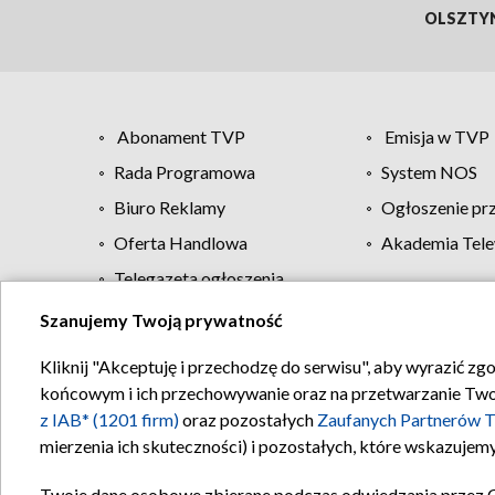
OLSZTY
Abonament TVP
Emisja w TVP
Rada Programowa
System NOS
Biuro Reklamy
Ogłoszenie pr
Oferta Handlowa
Akademia Tele
Telegazeta ogłoszenia
Szanujemy Twoją prywatność
Regulamin TVP
Kliknij "Akceptuję i przechodzę do serwisu", aby wyrazić zg
końcowym i ich przechowywanie oraz na przetwarzanie Twoich
z IAB* (1201 firm)
oraz pozostałych
Zaufanych Partnerów T
mierzenia ich skuteczności) i pozostałych, które wskazujemy
Twoje dane osobowe zbierane podczas odwiedzania przez 