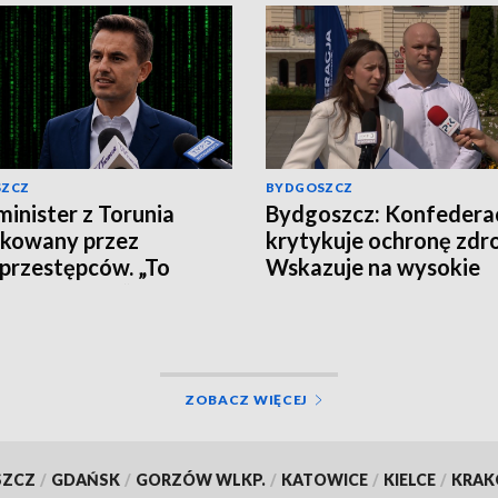
SZCZ
BYDGOSZCZ
inister z Torunia
Bydgoszcz: Konfedera
akowany przez
krytykuje ochronę zdr
przestępców. „To
Wskazuje na wysokie
 nie klikajcie”
zarobki lekarzy i prob
pacjentów
ZOBACZ WIĘCEJ
SZCZ
/
GDAŃSK
/
GORZÓW WLKP.
/
KATOWICE
/
KIELCE
/
KRA