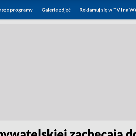
asze programy
Galerie zdjęć
Reklamuj się w TV i na
Obywatelskiej zachęcają d