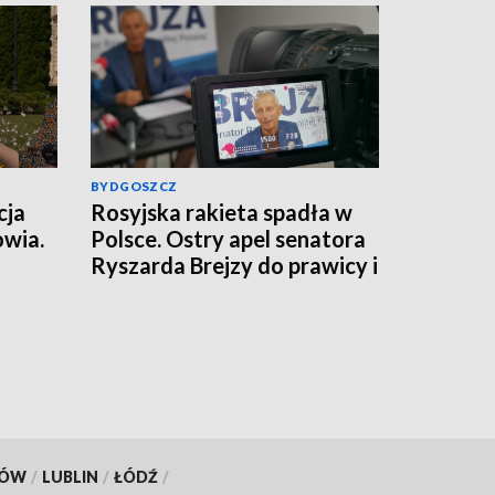
BYDGOSZCZ
cja
Rosyjska rakieta spadła w
owia.
Polsce. Ostry apel senatora
Ryszarda Brejzy do prawicy i
lemy
MSZ
KÓW
/
LUBLIN
/
ŁÓDŹ
/