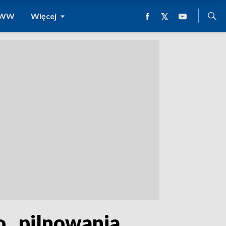
 WWW
Więcej
o „pilnowania