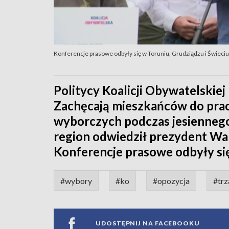
Konferencje prasowe odbyły się w Toruniu, Grudziądzu i Świeciu
Politycy Koalicji Obywatelskiej
Zachęcają mieszkańców do pra
wyborczych podczas jesiennego
region odwiedził prezydent Wa
Konferencje prasowe odbyły się
#wybory
#ko
#opozycja
#tr
UDOSTĘPNIJ NA FACEBOOKU