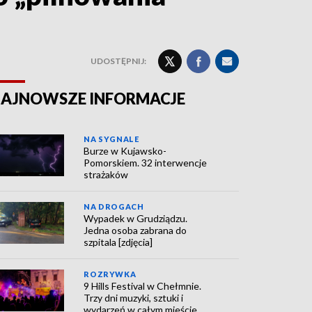
UDOSTĘPNIJ:
AJNOWSZE INFORMACJE
NA SYGNALE
Burze w Kujawsko-
Pomorskiem. 32 interwencje
strażaków
NA DROGACH
Wypadek w Grudziądzu.
Jedna osoba zabrana do
szpitala [zdjęcia]
ROZRYWKA
9 Hills Festival w Chełmnie.
Trzy dni muzyki, sztuki i
wydarzeń w całym mieście