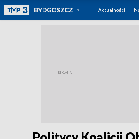
POWRÓT DO
BYDGOSZCZ
Aktualności
N
TVP REGIONY
Politycy Koalicji 