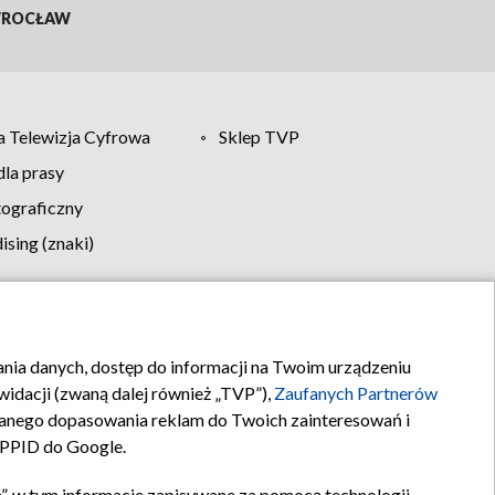
ROCŁAW
 Telewizja Cyfrowa
Sklep TVP
la prasy
tograficzny
sing (znaki)
klamy
Kontakt
rania danych, dostęp do informacji na Twoim urządzeniu
idacji (zwaną dalej również „TVP”),
Zaufanych Partnerów
anego dopasowania reklam do Twoich zainteresowań i
a PPID do Google.
”, w tym informacje zapisywane za pomocą technologii