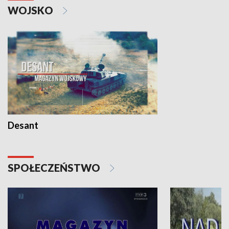
WOJSKO
Desant
SPOŁECZEŃSTWO