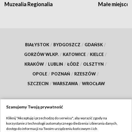
Muzealia Regionalia
Małe miejscow
BIAŁYSTOK
/
BYDGOSZCZ
/
GDAŃSK
/
GORZÓW WLKP.
/
KATOWICE
/
KIELCE
/
KRAKÓW
/
LUBLIN
/
ŁÓDŹ
/
OLSZTYN
/
OPOLE
/
POZNAŃ
/
RZESZÓW
/
SZCZECIN
/
WARSZAWA
/
WROCŁAW
Szanujemy Twoją prywatność
Dołącz do nas:
Kliknij "Akceptuję i przechodzę do serwisu", aby wyrazić zgody na
korzystanie z technologii automatycznego śledzenia i zbierania danych,
TVP
dostęp do informacji na Twoim urządzeniu końcowym i ich