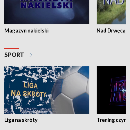
Magazyn nakielski
Nad Drwęcą
SPORT
Liga na skróty
Trening czyni 