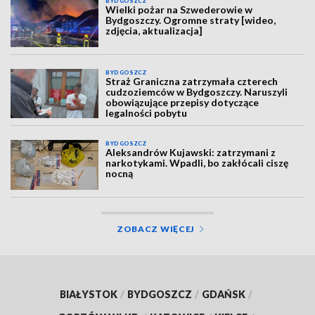
BYDGOSZCZ
Wielki pożar na Szwederowie w
Bydgoszczy. Ogromne straty [wideo,
zdjęcia, aktualizacja]
BYDGOSZCZ
Straż Graniczna zatrzymała czterech
cudzoziemców w Bydgoszczy. Naruszyli
obowiązujące przepisy dotyczące
legalności pobytu
BYDGOSZCZ
Aleksandrów Kujawski: zatrzymani z
narkotykami. Wpadli, bo zakłócali ciszę
nocną
ZOBACZ WIĘCEJ
BIAŁYSTOK
/
BYDGOSZCZ
/
GDAŃSK
/