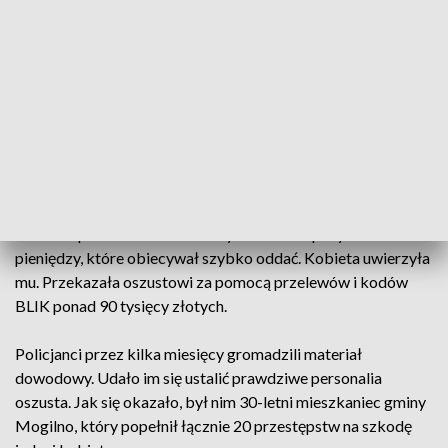
ZOBACZ: Miał być żołnierzem, lekarzem, przedsiębiorcą.
Małżeństwo z Bydgoszczy wyłudziło 200 tys. zł
Sprawa została zgłoszona policjantom w grudniu 2022 roku.
Jak wynikało ze relacji pokrzywdzonej kobiety, oszust
korzystający z mediów społecznościowych pierwszy
nawiązał z nią kontakt.
Kiedy już udało mu się zdobyć jej zaufanie, zaczął opowiadać
o swoich problemach finansowych. Prosił o pożyczenie
pieniędzy, które obiecywał szybko oddać. Kobieta uwierzyła
mu. Przekazała oszustowi za pomocą przelewów i kodów
BLIK ponad 90 tysięcy złotych.
Policjanci przez kilka miesięcy gromadzili materiał
dowodowy. Udało im się ustalić prawdziwe personalia
oszusta. Jak się okazało, był nim 30-letni mieszkaniec gminy
Mogilno, który popełnił łącznie 20 przestępstw na szkodę