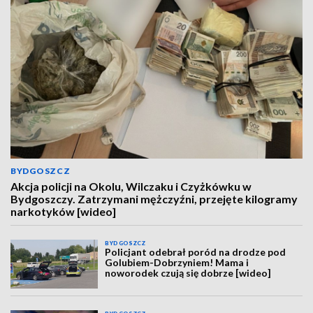
BYDGOSZCZ
Akcja policji na Okolu, Wilczaku i Czyżkówku w
Bydgoszczy. Zatrzymani mężczyźni, przejęte kilogramy
narkotyków [wideo]
BYDGOSZCZ
Policjant odebrał poród na drodze pod
Golubiem-Dobrzyniem! Mama i
noworodek czują się dobrze [wideo]