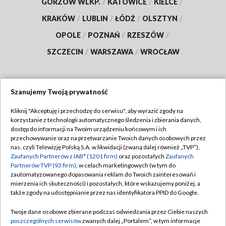
GORZÓW WLKP.
/
KATOWICE
/
KIELCE
/
KRAKÓW
/
LUBLIN
/
ŁÓDŹ
/
OLSZTYN
/
OPOLE
/
POZNAŃ
/
RZESZÓW
/
SZCZECIN
/
WARSZAWA
/
WROCŁAW
Szanujemy Twoją prywatność
Dołącz do nas:
Kliknij "Akceptuję i przechodzę do serwisu", aby wyrazić zgody na
korzystanie z technologii automatycznego śledzenia i zbierania danych,
TVP
dostęp do informacji na Twoim urządzeniu końcowym i ich
Abonament TVP
przechowywanie oraz na przetwarzanie Twoich danych osobowych przez
Regulamin TVP
nas, czyli Telewizję Polską S.A. w likwidacji (zwaną dalej również „TVP”),
Emisja w TVP
Polityka prywatności
Zaufanych Partnerów z IAB* (1201 firm)
oraz pozostałych
Zaufanych
Partnerów TVP (93 firm)
, w celach marketingowych (w tym do
Centrum informacji TVP
Moje zgody
zautomatyzowanego dopasowania reklam do Twoich zainteresowań i
mierzenia ich skuteczności) i pozostałych, które wskazujemy poniżej, a
Naziemna Telewizja Cyfrowa
Pomoc
także zgody na udostępnianie przez nas identyfikatora PPID do Google.
Sklep TVP
Biuro reklamy
Twoje dane osobowe zbierane podczas odwiedzania przez Ciebie naszych
Rada Programowa
Kontakt
poszczególnych serwisów
zwanych dalej „Portalem”, w tym informacje