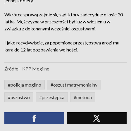
jednej kobiety.
Wkrótce sprawą zajmie się sąd, który zadecyduje o losie 30-
latka. Mężczyzna w przeszłości był już w więzieniu w
związku z dokonanymi wcześniej oszustwami.
I jako recydywiście, za popełnione przestępstwa grozi mu
kara do 12 lat pozbawienia wolności.
Źródło:
KPP Mogilno
#policja mogilno
#oszust matrymonialny
#oszustwo
#przestępca
#metoda