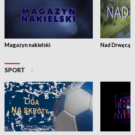
Magazyn nakielski
Nad Drwęcą
SPORT