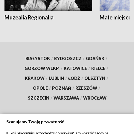
Muzealia Regionalia
Małe miejscow
BIAŁYSTOK
/
BYDGOSZCZ
/
GDAŃSK
/
GORZÓW WLKP.
/
KATOWICE
/
KIELCE
/
KRAKÓW
/
LUBLIN
/
ŁÓDŹ
/
OLSZTYN
/
OPOLE
/
POZNAŃ
/
RZESZÓW
/
SZCZECIN
/
WARSZAWA
/
WROCŁAW
Szanujemy Twoją prywatność
Dołącz do nas:
Kliknij "Akceptuję i przechodzę do serwisu", aby wyrazić zgody na