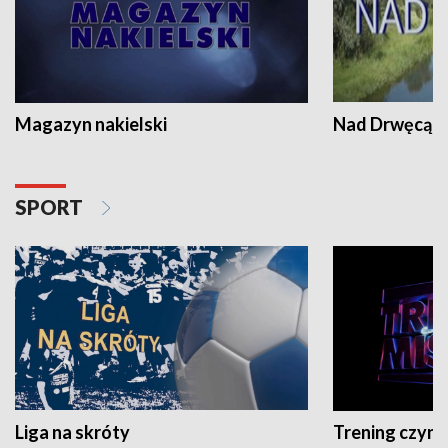
Magazyn nakielski
Nad Drwęcą
SPORT
Liga na skróty
Trening czyni 