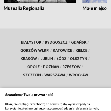
Muzealia Regionalia
Małe miejscow
BIAŁYSTOK
/
BYDGOSZCZ
/
GDAŃSK
/
GORZÓW WLKP.
/
KATOWICE
/
KIELCE
/
KRAKÓW
/
LUBLIN
/
ŁÓDŹ
/
OLSZTYN
/
OPOLE
/
POZNAŃ
/
RZESZÓW
/
SZCZECIN
/
WARSZAWA
/
WROCŁAW
Szanujemy Twoją prywatność
Dołącz do nas:
Kliknij "Akceptuję i przechodzę do serwisu", aby wyrazić zgody na
korzystanie z technologii automatycznego śledzenia i zbierania danych,
TVP