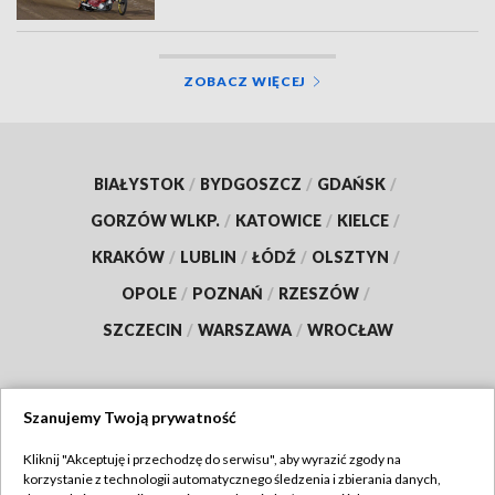
ZOBACZ WIĘCEJ
BIAŁYSTOK
/
BYDGOSZCZ
/
GDAŃSK
/
GORZÓW WLKP.
/
KATOWICE
/
KIELCE
/
KRAKÓW
/
LUBLIN
/
ŁÓDŹ
/
OLSZTYN
/
OPOLE
/
POZNAŃ
/
RZESZÓW
/
SZCZECIN
/
WARSZAWA
/
WROCŁAW
Szanujemy Twoją prywatność
Dołącz do nas:
Kliknij "Akceptuję i przechodzę do serwisu", aby wyrazić zgody na
korzystanie z technologii automatycznego śledzenia i zbierania danych,
TVP