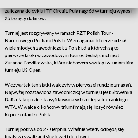
Fale Loki Koki Tennis Cup to międzynarodowa impreza,
zaliczana do cyklu ITF Circuit. Pula nagród w turnieju wynosi
25 tysięcy dolarów.
Turniej jest rozgrywany w ramach PZT Polish Tour -
Narodowego Pucharu Polski. W zmaganiach bierze udział
wiele młodych zawodniczek z Polski, dla których są to
pierwsze kroki w zawodowym tourze. Jedną z nich jest
Zuzanna Pawlikowska, która niebawem wystąpi w juniorskim
turnieju US Open.
W czwartek tenisistki walczyły w pierwszej rundzie zmagań.
Najwyżej rozstawioną zawodniczką w turnieju jest Słowenka
Dalila Jakupovic, sklasyfikowana w trzeciej setce rankingu
WTA. W walce o końcowy triumf mają się liczyć również
Reprezentantki Polski.
Turniej potrwa do 27 sierpnia. Właśnie wtedy odbędą się
finały w rywalizacji singlowej i deblowej.