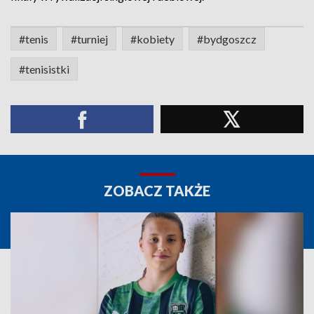
#tenis
#turniej
#kobiety
#bydgoszcz
#tenisistki
ZOBACZ TAKŻE