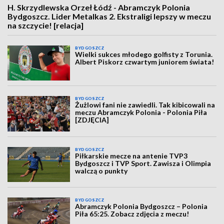
H. Skrzydlewska Orzeł Łódź - Abramczyk Polonia
Bydgoszcz. Lider Metalkas 2. Ekstraligi lepszy w meczu
na szczycie! [relacja]
BYDGOSZCZ
Wielki sukces młodego golfisty z Torunia.
Albert Piskorz czwartym juniorem świata!
BYDGOSZCZ
Żużlowi fani nie zawiedli. Tak kibicowali na
meczu Abramczyk Polonia - Polonia Piła
[ZDJĘCIA]
BYDGOSZCZ
Piłkarskie mecze na antenie TVP3
Bydgoszcz i TVP Sport. Zawisza i Olimpia
walczą o punkty
BYDGOSZCZ
Abramczyk Polonia Bydgoszcz – Polonia
Piła 65:25. Zobacz zdjęcia z meczu!