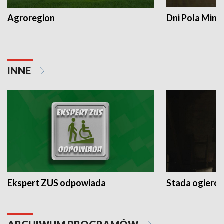
Agroregion
Dni Pola Min
INNE
Ekspert ZUS odpowiada
Stada ogieró