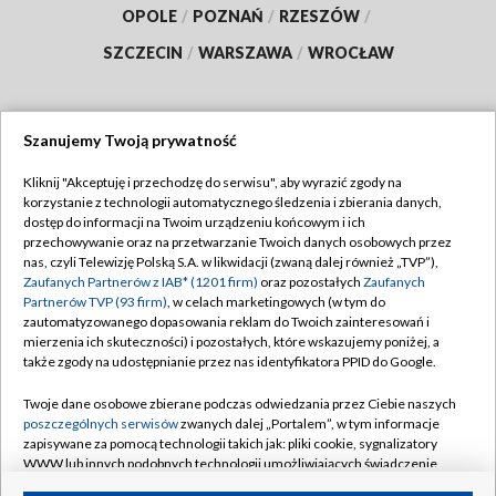
OPOLE
/
POZNAŃ
/
RZESZÓW
/
SZCZECIN
/
WARSZAWA
/
WROCŁAW
Szanujemy Twoją prywatność
Dołącz do nas:
Kliknij "Akceptuję i przechodzę do serwisu", aby wyrazić zgody na
korzystanie z technologii automatycznego śledzenia i zbierania danych,
TVP
dostęp do informacji na Twoim urządzeniu końcowym i ich
Abonament TVP
przechowywanie oraz na przetwarzanie Twoich danych osobowych przez
Regulamin TVP
nas, czyli Telewizję Polską S.A. w likwidacji (zwaną dalej również „TVP”),
Emisja w TVP
Polityka prywatności
Zaufanych Partnerów z IAB* (1201 firm)
oraz pozostałych
Zaufanych
Partnerów TVP (93 firm)
, w celach marketingowych (w tym do
Centrum informacji TVP
Moje zgody
zautomatyzowanego dopasowania reklam do Twoich zainteresowań i
mierzenia ich skuteczności) i pozostałych, które wskazujemy poniżej, a
Naziemna Telewizja Cyfrowa
Pomoc
także zgody na udostępnianie przez nas identyfikatora PPID do Google.
Sklep TVP
Biuro reklamy
Twoje dane osobowe zbierane podczas odwiedzania przez Ciebie naszych
Rada Programowa
Kontakt
poszczególnych serwisów
zwanych dalej „Portalem”, w tym informacje
zapisywane za pomocą technologii takich jak: pliki cookie, sygnalizatory
System NOS
WWW lub innych podobnych technologii umożliwiających świadczenie
dopasowanych i bezpiecznych usług, personalizację treści oraz reklam,
Informacje o nadawcy
Kanały