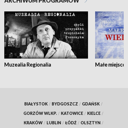
ARCHIWUM PROGRAMÓW
Muzealia Regionalia
Małe miejscow
BIAŁYSTOK
/
BYDGOSZCZ
/
GDAŃSK
/
GORZÓW WLKP.
/
KATOWICE
/
KIELCE
/
KRAKÓW
/
LUBLIN
/
ŁÓDŹ
/
OLSZTYN
/