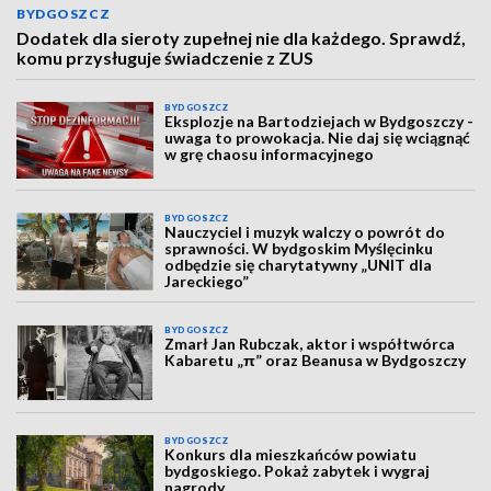
BYDGOSZCZ
Dodatek dla sieroty zupełnej nie dla każdego. Sprawdź,
komu przysługuje świadczenie z ZUS
BYDGOSZCZ
Eksplozje na Bartodziejach w Bydgoszczy -
uwaga to prowokacja. Nie daj się wciągnąć
w grę chaosu informacyjnego
BYDGOSZCZ
Nauczyciel i muzyk walczy o powrót do
sprawności. W bydgoskim Myślęcinku
odbędzie się charytatywny „UNIT dla
Jareckiego”
BYDGOSZCZ
Zmarł Jan Rubczak, aktor i współtwórca
Kabaretu „π” oraz Beanusa w Bydgoszczy
BYDGOSZCZ
Konkurs dla mieszkańców powiatu
bydgoskiego. Pokaż zabytek i wygraj
nagrody