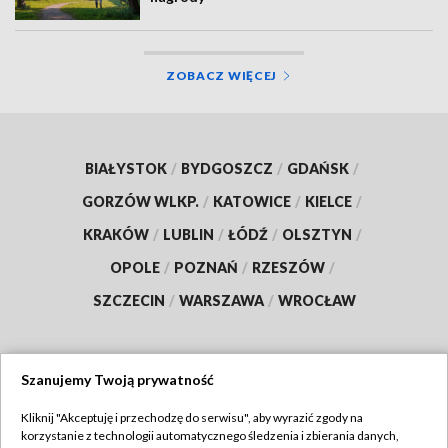
ZOBACZ WIĘCEJ
BIAŁYSTOK
/
BYDGOSZCZ
/
GDAŃSK
/
GORZÓW WLKP.
/
KATOWICE
/
KIELCE
/
KRAKÓW
/
LUBLIN
/
ŁÓDŹ
/
OLSZTYN
/
OPOLE
/
POZNAŃ
/
RZESZÓW
/
SZCZECIN
/
WARSZAWA
/
WROCŁAW
Szanujemy Twoją prywatność
Dołącz do nas:
Kliknij "Akceptuję i przechodzę do serwisu", aby wyrazić zgody na
korzystanie z technologii automatycznego śledzenia i zbierania danych,
TVP