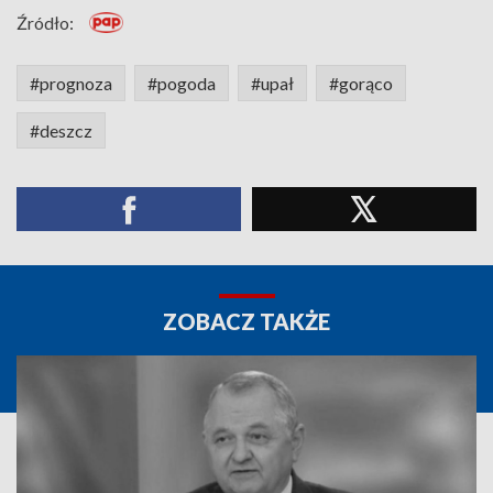
Źródło:
#prognoza
#pogoda
#upał
#gorąco
#deszcz
ZOBACZ TAKŻE