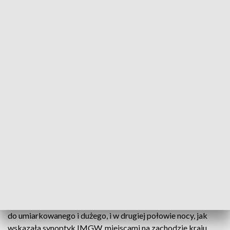
będzie małe i umiarkowane. Jedynie ponownie na północy
wzrastać będzie do dużego i tam, jak przekazała PAP Dorota
Pacocha z Centralnego Biura Prognoz Instytutu
Meteorologii i Gospodarki Wodnej, miejscami pojawią się
przelotne opady deszczu.
„Temperatura maksymalna wyniesie od 22 stopni Celsjusza
na północnym wschodzie, w centrum ok. 27 stopni, do 29
stopni Celsjusza na południowym zachodzie kraju. Nieco
chłodniej będzie na Wybrzeżu. Tam od 21 do 23 stopni
Celsjusza” – powiedziała synoptyk IMGW.
Wiatr będzie słaby i umiarkowany z kierunków zachodnich.
Pod wieczór powieje słabo z kierunków zmiennych.
W nocy z czwartku na piątek początkowo zachmurzenie
będzie małe, od zachodu stopniowo zacznie jednak wzrastać
do umiarkowanego i dużego, i w drugiej połowie nocy, jak
wskazała synoptyk IMGW, miejscami na zachodzie kraju