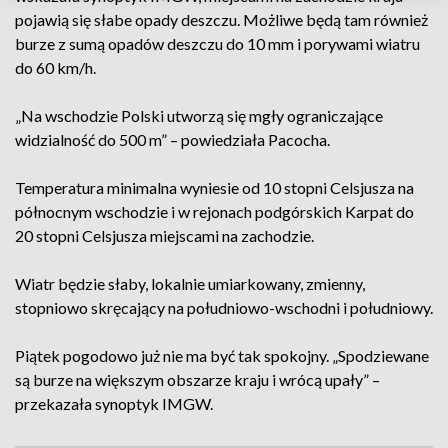
pojawią się słabe opady deszczu. Możliwe będą tam również
burze z sumą opadów deszczu do 10 mm i porywami wiatru
do 60 km/h.
„Na wschodzie Polski utworzą się mgły ograniczające
widzialność do 500 m” – powiedziała Pacocha.
Temperatura minimalna wyniesie od 10 stopni Celsjusza na
północnym wschodzie i w rejonach podgórskich Karpat do
20 stopni Celsjusza miejscami na zachodzie.
Wiatr będzie słaby, lokalnie umiarkowany, zmienny,
stopniowo skręcający na południowo-wschodni i południowy.
Piątek pogodowo już nie ma być tak spokojny. „Spodziewane
są burze na większym obszarze kraju i wrócą upały” –
przekazała synoptyk IMGW.