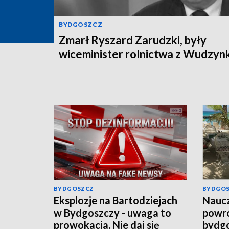
BYDGOSZCZ
Zmarł Ryszard Zarudzki, były
wiceminister rolnictwa z Wudzyn
BYDGOSZCZ
BYDGO
Eksplozje na Bartodziejach
Naucz
w Bydgoszczy - uwaga to
powró
prowokacja. Nie daj się
bydgo