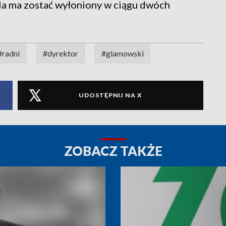
la ma zostać wyłoniony w ciągu dwóch
#radni
#dyrektor
#glamowski
UDOSTĘPNIJ NA X
ZOBACZ TAKŻE