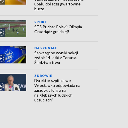
upału dołączą gwałtowne
burze
SPORT
STS Puchar Polski: Olimpia
Grudziądz gra dalej!
NA SYGNALE
Są wstępne wyniki sekcji
zwłok 14-latki z Torunia.
Śledztwo trwa
ZDROWIE
Dyrektor szpitala we
Włocławku odpowiada na
zarzuty. „To gra na
najgłębszych ludzkich
uczuciach”