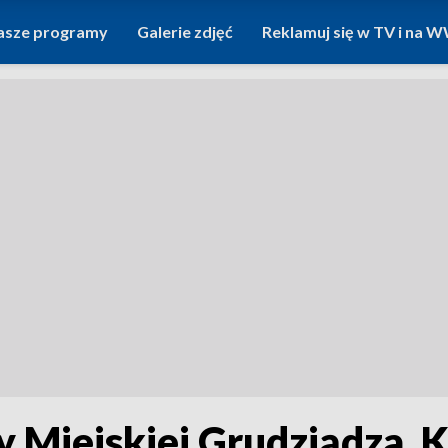
asze programy
Galerie zdjęć
Reklamuj się w TV i na
y Miejskiej Grudziądza.