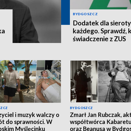
BYDGOSZCZ
Dodatek dla sieroty 
ka
każdego. Sprawdź, 
świadczenie z ZUS
SZCZ
BYDGOSZCZ
yciel i muzyk walczy o
Zmarł Jan Rubczak, akt
t do sprawności. W
współtwórca Kabaretu
skim Myślęcinku
oraz Beanusa w Bydgo