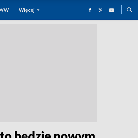
 WWW
Więcej
 Kto będzie nowym