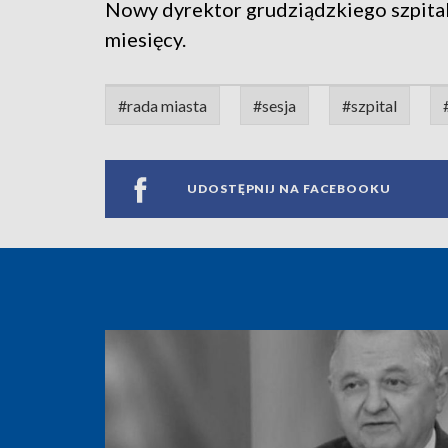
Nowy dyrektor grudziądzkiego szpita
miesięcy.
#rada miasta
#sesja
#szpital
UDOSTĘPNIJ NA FACEBOOKU