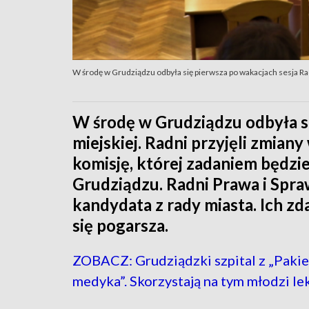
W środę w Grudziądzu odbyła się pierwsza po wakacjach sesja Ra
W środę w Grudziądzu odbyła si
miejskiej. Radni przyjęli zmian
komisję, której zadaniem będzi
Grudziądzu. Radni Prawa i Spraw
kandydata z rady miasta. Ich zda
się pogarsza.
ZOBACZ: Grudziądzki szpital z „Paki
medyka”. Skorzystają na tym młodzi le