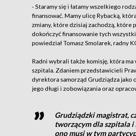
- Staramy się i łatamy wszelkiego rodz
finansować. Mamy ulicę Rybacką, która
zmiany, które dzisiaj zachodzą, które
dokończyć finansowanie tych wszystkich
powiedział Tomasz Smolarek, radny K
Radni wybrali także komisję, która m
szpitala. Zdaniem przedstawicieli Pr
dyrektora samorząd Grudziądza jako o
jego długi i zobowiązania oraz opracow
Grudziądzki magistrat, cz
tworzącym dla szpitala i
ono musi w tym partycy