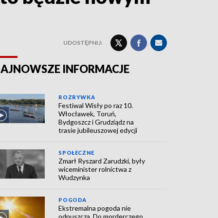
UDOSTĘPNIJ:
AJNOWSZE INFORMACJE
ROZRYWKA
Festiwal Wisły po raz 10.
Włocławek, Toruń,
Bydgoszcz i Grudziądz na
trasie jubileuszowej edycji
SPOŁECZNE
Zmarł Ryszard Zarudzki, były
wiceminister rolnictwa z
Wudzynka
POGODA
Ekstremalna pogoda nie
odpuszcza. Do morderczego