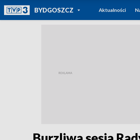
POWRÓT DO
BYDGOSZCZ
Aktualności
N
TVP REGIONY
Burzliwa sesja Rad