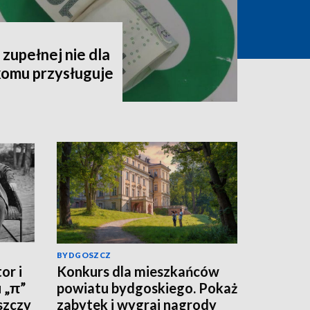
zupełnej nie dla
komu przysługuje
BYDGOSZCZ
or i
Konkurs dla mieszkańców
 „π”
powiatu bydgoskiego. Pokaż
szczy
zabytek i wygraj nagrody