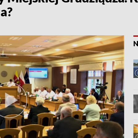
la?
N