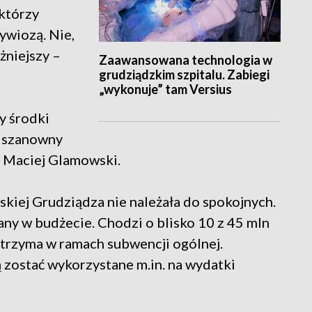
 którzy
zywiozą. Nie,
żniejszy –
Zaawansowana technologia w
grudziądzkim szpitalu. Zabiegi
„wykonuje” tam Versius
y środki
ą szanowny
t Maciej Glamowski.
kiej Grudziądza nie należała do spokojnych.
any w budżecie. Chodzi o blisko 10 z 45 mln
otrzyma w ramach subwencji ogólnej.
zostać wykorzystane m.in. na wydatki