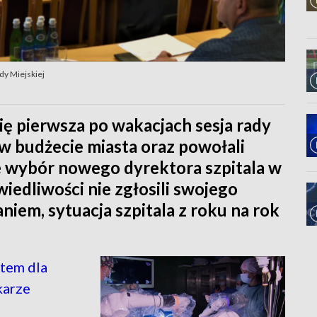
dy Miejskiej
ę pierwsza po wakacjach sesja rady
y w budżecie miasta oraz powołali
e wybór nowego dyrektora szpitala w
iedliwości nie zgłosili swojego
niem, sytuacja szpitala z roku na rok
etem dla
karze