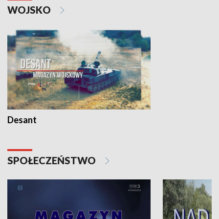
WOJSKO
Desant
SPOŁECZEŃSTWO