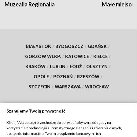
Muzealia Regionalia
Małe miejscow
BIAŁYSTOK
/
BYDGOSZCZ
/
GDAŃSK
/
GORZÓW WLKP.
/
KATOWICE
/
KIELCE
/
KRAKÓW
/
LUBLIN
/
ŁÓDŹ
/
OLSZTYN
/
OPOLE
/
POZNAŃ
/
RZESZÓW
/
SZCZECIN
/
WARSZAWA
/
WROCŁAW
Szanujemy Twoją prywatność
Dołącz do nas:
Kliknij "Akceptuję i przechodzę do serwisu", aby wyrazić zgody na
korzystanie z technologii automatycznego śledzenia i zbierania danych,
TVP
dostęp do informacji na Twoim urządzeniu końcowym i ich