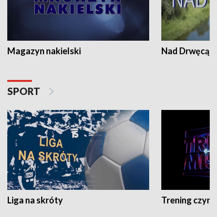
Magazyn nakielski
Nad Drwęcą
SPORT
Liga na skróty
Trening czyni 