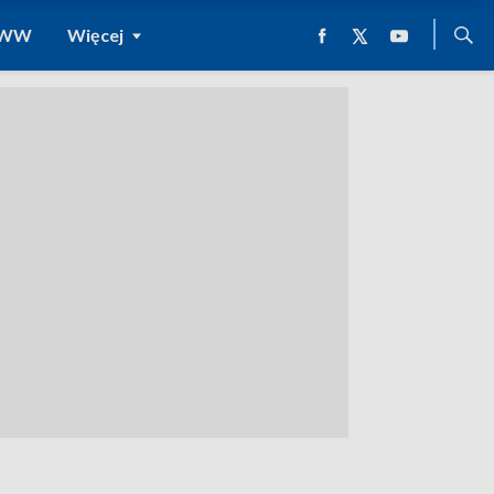
 WWW
Więcej