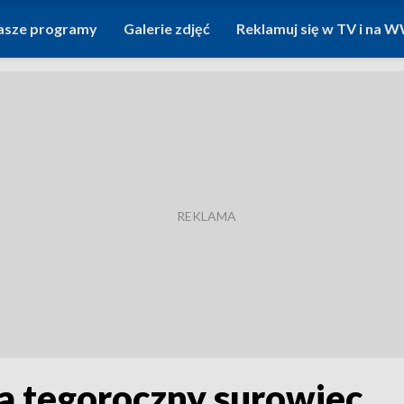
asze programy
Galerie zdjęć
Reklamuj się w TV i na
za tegoroczny surowiec