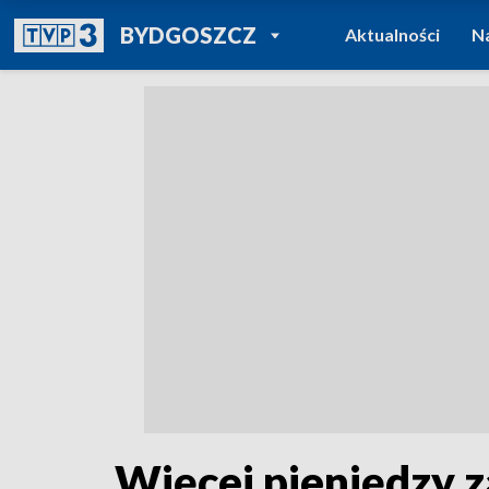
POWRÓT DO
BYDGOSZCZ
Aktualności
N
TVP REGIONY
Więcej pieniędzy 