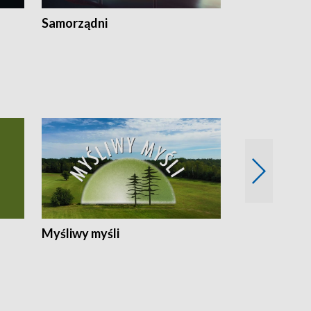
Samorządni
Wspólna sp
Myśliwy myśli
Spotkania z 