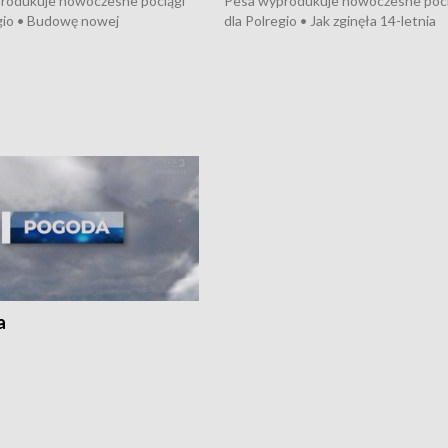
rodukuje nowoczesne pociągi
Pesa wyprodukuje nowoczesne poci
gio • Budowę nowej
dla Polregio • Jak zginęła 14-letnia
ktury gazowej między
dziewczyna z Torunia • Nowelizacja
m a Gustorzynem. •
ustawy o pomocy społecznej już
rsje wokół Wojewódzkiego
obowiązuje • W lasach pojawiły się ku
Specjalistycznego we
borowiki • Urodzaj kukurydzy w regi
 • Jaka była przyczyna śmierci
i z Torunia • Nowelizacja ustawy
społecznej już obowiązuje
a