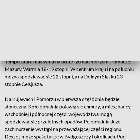
Więcej chmur z przelotnymi opadami deszczu można
spodziewać się na Wybrzeżu i Pomorzu.
- W głębi kraju sporadycznie też może się zdarzyć jakiś
przelotny deszcz. W dalszym ciągu też nad morzem będą
możliwe burze, podczas których porywy wiatru sięgną 70
km/h - ostrzegła Małgorzata Tomczuk.
Temperatura maksymalna od 17-20 nad morzem, Pomorze,
Mazury, Warmia 18-19 stopni. W centrum kraju i na południu
można spodziewać się 22 stopni, a na Dolnym Śląsku 23
stopnie Celsjusza.
Na Kujawach i Pomorzu w pierwsza część dnia będzie
słoneczna. Koło południa pojawią się chmury, a mieszkańcy
wschodniej i północnej części województwa mogą
spodziewać się przelotnych opadów. Po południu duże
zachmurzenie wystąpi na przeważającej części regionu.
Deszcz może spaść także w Bydgoszczy i okolicach. Pod