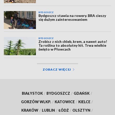
BYDGOSZCZ
Bydgoszcz stawia na rowery. BRA cieszy
się dużym zainteresowaniem
BYDGOSZCZ
Zrobisz z nich chleb, krem, a nawet auto!
Ta roślina to absolutny hit. Trwa wielkie
święto w Płowcach
ZOBACZ WIĘCEJ
BIAŁYSTOK
/
BYDGOSZCZ
/
GDAŃSK
/
GORZÓW WLKP.
/
KATOWICE
/
KIELCE
/
KRAKÓW
/
LUBLIN
/
ŁÓDŹ
/
OLSZTYN
/