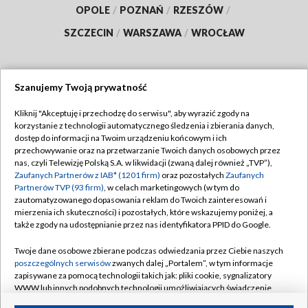
OPOLE
/
POZNAŃ
/
RZESZÓW
/
SZCZECIN
/
WARSZAWA
/
WROCŁAW
Szanujemy Twoją prywatność
Dołącz do nas:
Kliknij "Akceptuję i przechodzę do serwisu", aby wyrazić zgody na
korzystanie z technologii automatycznego śledzenia i zbierania danych,
TVP
dostęp do informacji na Twoim urządzeniu końcowym i ich
Abonament TVP
przechowywanie oraz na przetwarzanie Twoich danych osobowych przez
Regulamin TVP
nas, czyli Telewizję Polską S.A. w likwidacji (zwaną dalej również „TVP”),
Emisja w TVP
Polityka prywatności
Zaufanych Partnerów z IAB* (1201 firm)
oraz pozostałych
Zaufanych
Partnerów TVP (93 firm)
, w celach marketingowych (w tym do
Centrum informacji TVP
Moje zgody
zautomatyzowanego dopasowania reklam do Twoich zainteresowań i
mierzenia ich skuteczności) i pozostałych, które wskazujemy poniżej, a
Naziemna Telewizja Cyfrowa
Pomoc
także zgody na udostępnianie przez nas identyfikatora PPID do Google.
Sklep TVP
Biuro reklamy
Twoje dane osobowe zbierane podczas odwiedzania przez Ciebie naszych
Rada Programowa
Kontakt
poszczególnych serwisów
zwanych dalej „Portalem”, w tym informacje
zapisywane za pomocą technologii takich jak: pliki cookie, sygnalizatory
System NOS
WWW lub innych podobnych technologii umożliwiających świadczenie
dopasowanych i bezpiecznych usług, personalizację treści oraz reklam,
Informacje o nadawcy
Kanały