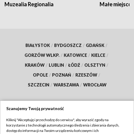
Muzealia Regionalia
Małe miejscow
BIAŁYSTOK
/
BYDGOSZCZ
/
GDAŃSK
/
GORZÓW WLKP.
/
KATOWICE
/
KIELCE
/
KRAKÓW
/
LUBLIN
/
ŁÓDŹ
/
OLSZTYN
/
OPOLE
/
POZNAŃ
/
RZESZÓW
/
SZCZECIN
/
WARSZAWA
/
WROCŁAW
Szanujemy Twoją prywatność
Dołącz do nas:
Kliknij "Akceptuję i przechodzę do serwisu", aby wyrazić zgody na
korzystanie z technologii automatycznego śledzenia i zbierania danych,
TVP
dostęp do informacji na Twoim urządzeniu końcowym i ich