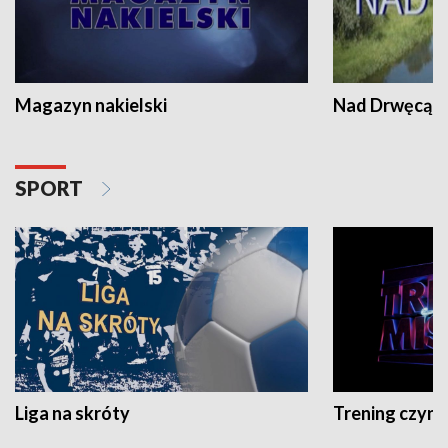
Magazyn nakielski
Nad Drwęcą
SPORT
Liga na skróty
Trening czyni 