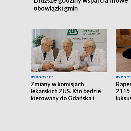
Dłuższe godziny wsparcia i nowe
obowiązki gmin
BYDGOSZCZ
BYDGO
Zmiany w komisjach
Raper
lekarskich ZUS. Kto będzie
2115 
kierowany do Gdańska i
luksu
Łodzi?
poda