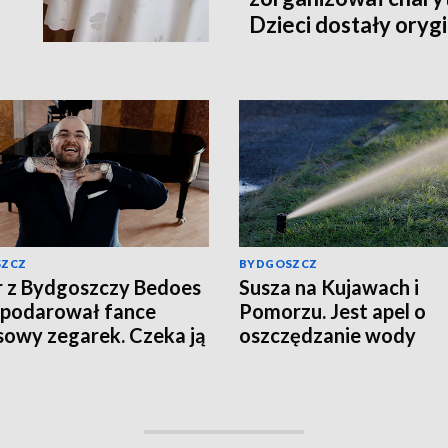
Dzieci dostały orygi
piłkarskie [zdjęcia]
SZCZ
BYDGOSZCZ
 z Bydgoszczy Bedoes
Susza na Kujawach i
podarował fance
Pomorzu. Jest apel o
sowy zegarek. Czeka ją
oszczędzanie wody
tek?