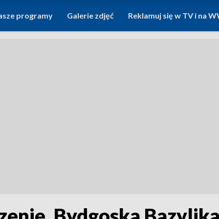
asze programy
Galerie zdjęć
Reklamuj się w TV i na
edzenie. Bydgoska Bazyli