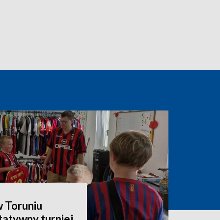
 Toruniu
atywny turniej.