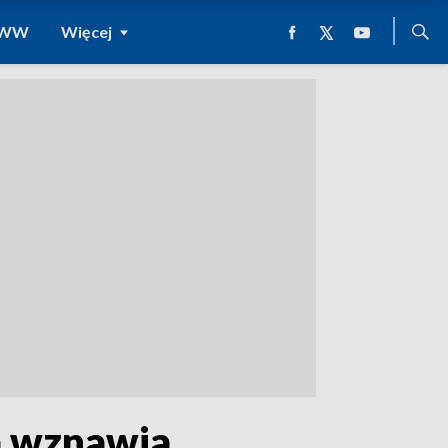
 WWW
Więcej
ka wznawia