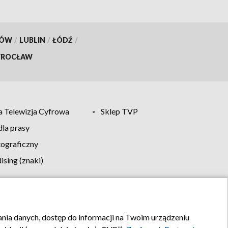
KÓW
/
LUBLIN
/
ŁÓDŹ
/
ROCŁAW
 Telewizja Cyfrowa
Sklep TVP
la prasy
tograficzny
sing (znaki)
klamy
Kontakt
rania danych, dostęp do informacji na Twoim urządzeniu