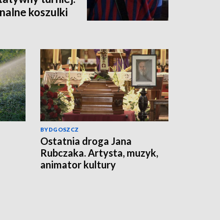
nalne koszulki
BYDGOSZCZ
Ostatnia droga Jana
Rubczaka. Artysta, muzyk,
animator kultury
studenckiej spoczął w
Koronowie