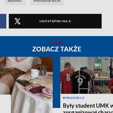
#pomoc
#wolontariusze
UDOSTĘPNIJ NA X
ZOBACZ TAKŻE
BYDGOSZCZ
Były student UMK w
zorganizował charyt