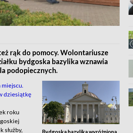
 też rąk do pomocy. Wolontariusze
działku bydgoska bazylika wznawia
la podopiecznych.
miejscu.
w dziesiątkę
tek roku
dgoskiej
k służby,
Bydgoska bazylika wyróżniona