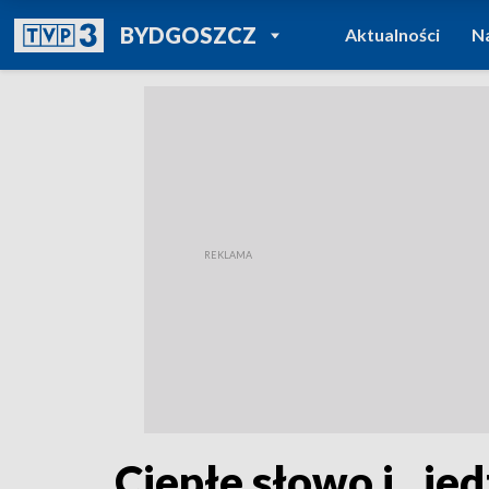
POWRÓT DO
BYDGOSZCZ
Aktualności
N
TVP REGIONY
Ciepłe słowo i...j