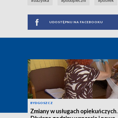
#bazylika
#podopieczni
#posiłek
UDOSTĘPNIJ NA FACEBOOKU
BYDGOSZCZ
Zmiany w usługach opiekuńczych.