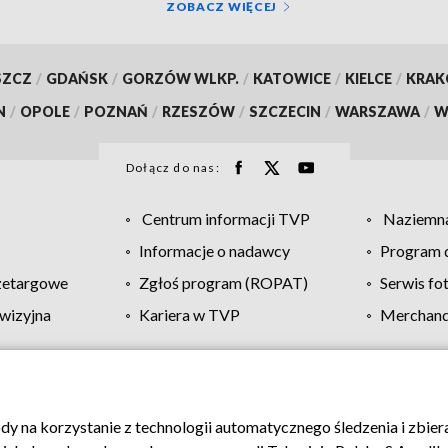
ZOBACZ WIĘCEJ
SZCZ
/
GDAŃSK
/
GORZÓW WLKP.
/
KATOWICE
/
KIELCE
/
KRA
N
/
OPOLE
/
POZNAŃ
/
RZESZÓW
/
SZCZECIN
/
WARSZAWA
/
W
Dołącz do nas:
Centrum informacji TVP
Naziemna
Informacje o nadawcy
Program d
zetargowe
Zgłoś program (ROPAT)
Serwis fo
wizyjna
Kariera w TVP
Merchandi
Polityka prywatności
Moje zgody
Pomoc
Biuro re
ody na korzystanie z technologii automatycznego śledzenia i zbie