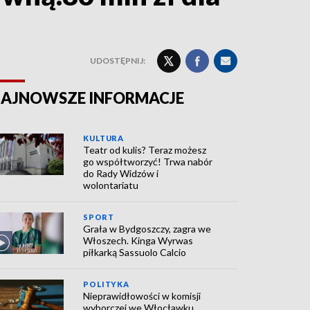
UDOSTĘPNIJ:
AJNOWSZE INFORMACJE
KULTURA
Teatr od kulis? Teraz możesz
go współtworzyć! Trwa nabór
do Rady Widzów i
wolontariatu
SPORT
Grała w Bydgoszczy, zagra we
Włoszech. Kinga Wyrwas
piłkarką Sassuolo Calcio
POLITYKA
Nieprawidłowości w komisji
wyborczej we Włocławku.