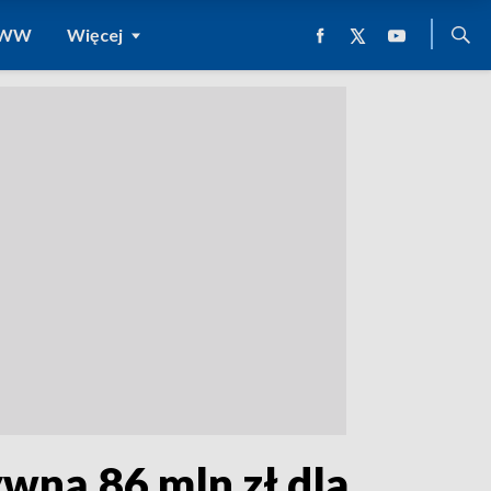
 WWW
Więcej
ywną.86 mln zł dla