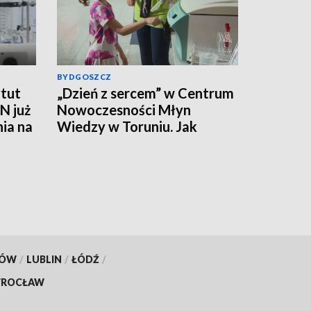
BYDGOSZCZ
tut
„Dzień z sercem” w Centrum
N już
Nowoczesności Młyn
nia na
Wiedzy w Toruniu. Jak
działa ten mięsień, ile krwi
pompuje w minutę?
KÓW
/
LUBLIN
/
ŁÓDŹ
/
ROCŁAW