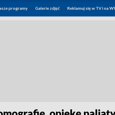
asze programy
Galerie zdjęć
Reklamuj się w TV i na
omografię, opiekę paliat