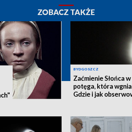
ZOBACZ TAKŻE
BYDGOSZCZ
Zaćmienie Słońca w 
potęga, która wgnia
:
Gdzie i jak obserwo
ach"
Pomorzu? [zdjęcia, a