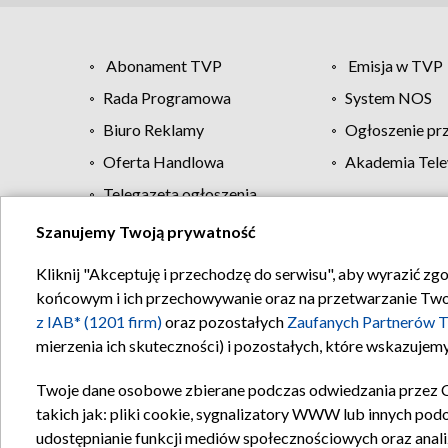
Abonament TVP
Emisja w TVP
Rada Programowa
System NOS
Biuro Reklamy
Ogłoszenie pr
Oferta Handlowa
Akademia Tele
Telegazeta ogłoszenia
Szanujemy Twoją prywatność
Regulamin TVP
Kliknij "Akceptuję i przechodzę do serwisu", aby wyrazić zg
końcowym i ich przechowywanie oraz na przetwarzanie Twoich
z IAB* (1201 firm)
oraz pozostałych
Zaufanych Partnerów T
mierzenia ich skuteczności) i pozostałych, które wskazujemy
Twoje dane osobowe zbierane podczas odwiedzania przez 
takich jak: pliki cookie, sygnalizatory WWW lub innych pod
udostępnianie funkcji mediów społecznościowych oraz anali