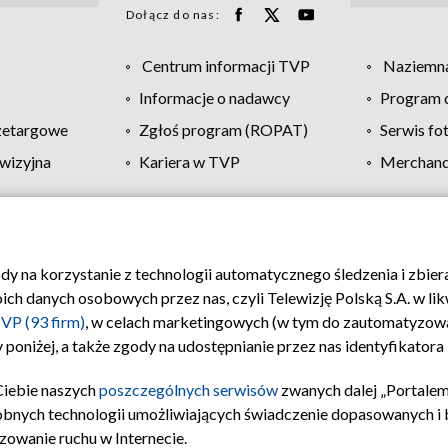
Dołącz do nas:
Centrum informacji TVP
Naziemna
Informacje o nadawcy
Program d
zetargowe
Zgłoś program (ROPAT)
Serwis fo
wizyjna
Kariera w TVP
Merchandi
Polityka prywatności
Moje zgody
Pomoc
Biuro re
ody na korzystanie z technologii automatycznego śledzenia i zbie
 danych osobowych przez nas, czyli Telewizję Polską S.A. w likw
VP (93 firm)
, w celach marketingowych (w tym do zautomatyzow
 poniżej, a także zgody na udostępnianie przez nas identyfikator
Ciebie naszych
poszczególnych serwisów
zwanych dalej „Portalem
obnych technologii umożliwiających świadczenie dopasowanych i be
zowanie ruchu w Internecie.