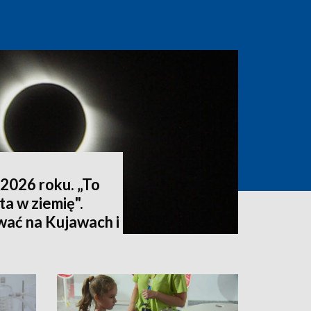
2026 roku. „To
ta w ziemię".
wać na Kujawach i
ktualizacja]