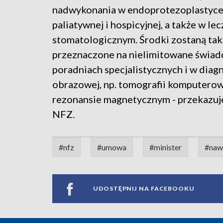
nadwykonania w endoprotezoplastyce
paliatywnej i hospicyjnej, a także w le
stomatologicznym. Środki zostaną tak
przeznaczone na nielimitowane świad
poradniach specjalistycznych i w diag
obrazowej, np. tomografii komputerow
rezonansie magnetycznym - przekazuj
NFZ.
#nfz
#umowa
#minister
#naw
UDOSTĘPNIJ NA FACEBOOKU