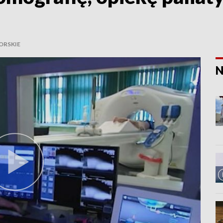
ORSKIE
N