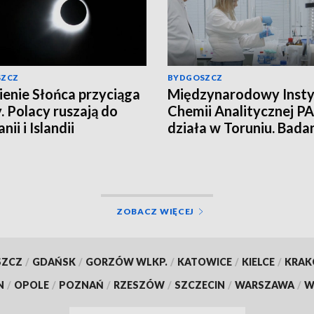
SZCZ
BYDGOSZCZ
enie Słońca przyciąga
Międzynarodowy Insty
. Polacy ruszają do
Chemii Analitycznej PA
nii i Islandii
działa w Toruniu. Bada
najwyższym poziomie
naukowym!
ZOBACZ WIĘCEJ
SZCZ
/
GDAŃSK
/
GORZÓW WLKP.
/
KATOWICE
/
KIELCE
/
KRA
N
/
OPOLE
/
POZNAŃ
/
RZESZÓW
/
SZCZECIN
/
WARSZAWA
/
W