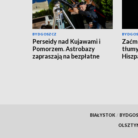
BYDGOSZCZ
BYDGO
Perseidy nad Kujawami i
Zaćmi
Pomorzem. Astrobazy
tłumy
zapraszają na bezpłatne
Hiszpa
obserwacje nocnego nieba
BIAŁYSTOK
/
BYDGO
OLSZTY