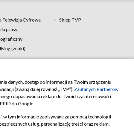
 Telewizja Cyfrowa
Sklep TVP
la prasy
tograficzny
sing (znaki)
klamy
Kontakt
rania danych, dostęp do informacji na Twoim urządzeniu
idacji (zwaną dalej również „TVP”),
Zaufanych Partnerów
anego dopasowania reklam do Twoich zainteresowań i
a PPID do Google.
”, w tym informacje zapisywane za pomocą technologii
zpiecznych usług, personalizację treści oraz reklam,