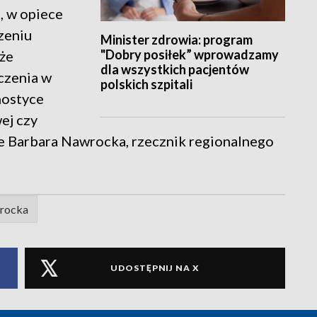
, w opiece
czeniu
Minister zdrowia: program
"Dobry posiłek” wprowadzamy
że
dla wszystkich pacjentów
czenia w
polskich szpitali
nostyce
ej czy
e Barbara Nawrocka, rzecznik regionalnego
rocka
UDOSTĘPNIJ NA X