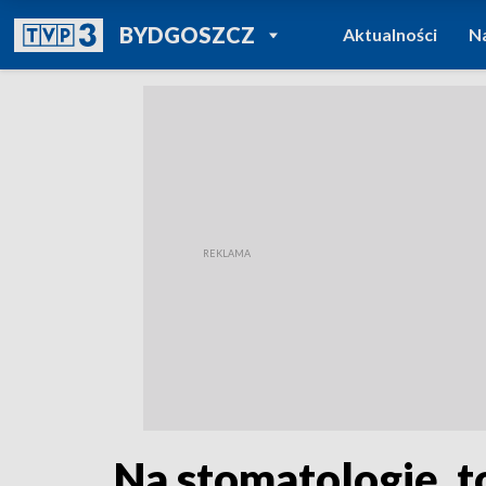
POWRÓT DO
BYDGOSZCZ
Aktualności
N
TVP REGIONY
Na stomatologię, t