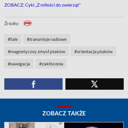
ZOBACZ: Cykl „Z miłości do zwierząt”
Źródło:
#fale
#transmisje radiowe
#magnetyczny zmysł ptaków
#orientacja ptaków
#nawigacja
#zakłócenia
ZOBACZ TAKŻE