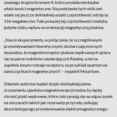
zwanego kryptochromem 4, które posiada niezbędne
właściwości magnetyczne. Na podstawie tych obliczeń
udało się jeszcze dokładniej ustalić częstotliwość odcięcia:
116 megaherców. Fale powyżej tej częstotliwości miałyby
jedynie słaby wpływ na orientację magnetyczną ptaków.
„Nasze eksperymenty, w połączeniu ze szczegółowymi
przewidywaniami teoretycznymi, dostarczają mocnych
dowodów, że magnetoreceptor ptaków wędrownych opiera
się na parze rodników zawierających flawinę, a nie na
zupełnie innym rodzaju receptora, na przykład opartym na
nanocząstkach magnetycznych” – wyjaśnił Mouritsen.
Zdaniem autorów badań dzięki dokładniejszemu
zrozumieniu zjawiska magnetorecepcji można by lepiej
chronić ptaki wędrowne, które zatrzymują się na odpoczynek
na obszarach takich jak rezerwaty przyrody, unikając
dezorientującego promieniowania elektromagnetycznego.