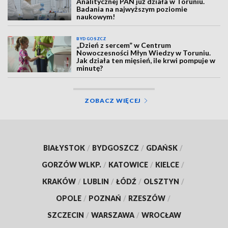
Analitycznej PAN już działa w Toruniu.
Badania na najwyższym poziomie
naukowym!
BYDGOSZCZ
„Dzień z sercem” w Centrum
Nowoczesności Młyn Wiedzy w Toruniu.
Jak działa ten mięsień, ile krwi pompuje w
minutę?
ZOBACZ WIĘCEJ
BIAŁYSTOK
/
BYDGOSZCZ
/
GDAŃSK
/
GORZÓW WLKP.
/
KATOWICE
/
KIELCE
/
KRAKÓW
/
LUBLIN
/
ŁÓDŹ
/
OLSZTYN
/
OPOLE
/
POZNAŃ
/
RZESZÓW
/
SZCZECIN
/
WARSZAWA
/
WROCŁAW