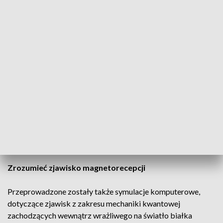
magnetycznego ptaków, a zakłócaniem tego mechanizmu
przez fale radiowe. Szczególnie interesowała ich graniczna
częstotliwość, powyżej której nawigacja ptaków
wędrownych pozostaje niezakłócona.
Zespół kierowany przez Mouritsena i Hore’a, a także dwóch
głównych autorów – biologa Bo Leberechta i chemika Siu
Ying Wonga (z uniwersytetu w Oldenburgu) przeprowadził
eksperymenty z częstotliwościami od 140 do 150 oraz od
235 do 245 megaherców. Jak się okazało, fale radiowe w obu
tych pasmach częstotliwości nie wpływają na zmysł kompasu
magnetycznego ptaków, co potwierdziło teoretyczne
przewidywania.
Zrozumieć zjawisko magnetorecepcji
Przeprowadzone zostały także symulacje komputerowe,
dotyczące zjawisk z zakresu mechaniki kwantowej
zachodzących wewnątrz wrażliwego na światło białka