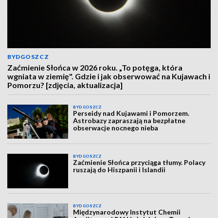
BYDGOSZCZ
Zaćmienie Słońca w 2026 roku. „To potęga, która
wgniata w ziemię". Gdzie i jak obserwować na Kujawach i
Pomorzu? [zdjęcia, aktualizacja]
BYDGOSZCZ
Perseidy nad Kujawami i Pomorzem.
Astrobazy zapraszają na bezpłatne
obserwacje nocnego nieba
BYDGOSZCZ
Zaćmienie Słońca przyciąga tłumy. Polacy
ruszają do Hiszpanii i Islandii
BYDGOSZCZ
Międzynarodowy Instytut Chemii