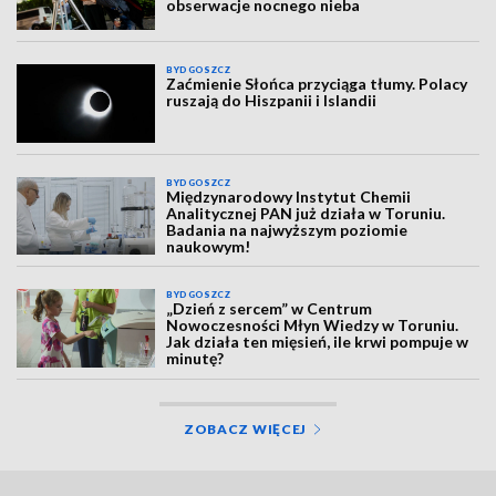
obserwacje nocnego nieba
BYDGOSZCZ
Zaćmienie Słońca przyciąga tłumy. Polacy
ruszają do Hiszpanii i Islandii
BYDGOSZCZ
Międzynarodowy Instytut Chemii
Analitycznej PAN już działa w Toruniu.
Badania na najwyższym poziomie
naukowym!
BYDGOSZCZ
„Dzień z sercem” w Centrum
Nowoczesności Młyn Wiedzy w Toruniu.
Jak działa ten mięsień, ile krwi pompuje w
minutę?
ZOBACZ WIĘCEJ