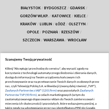
BIAŁYSTOK
/
BYDGOSZCZ
/
GDAŃSK
/
GORZÓW WLKP.
/
KATOWICE
/
KIELCE
/
KRAKÓW
/
LUBLIN
/
ŁÓDŹ
/
OLSZTYN
/
OPOLE
/
POZNAŃ
/
RZESZÓW
/
SZCZECIN
/
WARSZAWA
/
WROCŁAW
Szanujemy Twoją prywatność
Dołącz do nas:
Kliknij "Akceptuję i przechodzę do serwisu", aby wyrazić zgody na
korzystanie z technologii automatycznego śledzenia i zbierania danych,
TVP
dostęp do informacji na Twoim urządzeniu końcowym i ich
Abonament TVP
przechowywanie oraz na przetwarzanie Twoich danych osobowych przez
Regulamin TVP
nas, czyli Telewizję Polską S.A. w likwidacji (zwaną dalej również „TVP”),
Emisja w TVP
Polityka prywatności
Zaufanych Partnerów z IAB* (1201 firm)
oraz pozostałych
Zaufanych
Partnerów TVP (93 firm)
, w celach marketingowych (w tym do
Centrum informacji TVP
Moje zgody
zautomatyzowanego dopasowania reklam do Twoich zainteresowań i
mierzenia ich skuteczności) i pozostałych, które wskazujemy poniżej, a
Naziemna Telewizja Cyfrowa
Pomoc
także zgody na udostępnianie przez nas identyfikatora PPID do Google.