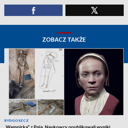
ZOBACZ TAKŻE
BYDGOSZCZ
„Wampirka" z Pnia. Naukowcy opublikowali wyniki