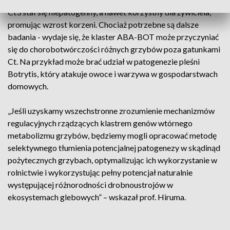
Ct3 stał się niepatogenny, a nawet korzystny dla żywiciela,
promując wzrost korzeni. Chociaż potrzebne są dalsze
badania - wydaje się, że klaster ABA-BOT może przyczyniać
się do chorobotwórczości różnych grzybów poza gatunkami
Ct. Na przykład może brać udział w patogenezie pleśni
Botrytis, który atakuje owoce i warzywa w gospodarstwach
domowych.
„Jeśli uzyskamy wszechstronne zrozumienie mechanizmów
regulacyjnych rządzących klastrem genów wtórnego
metabolizmu grzybów, będziemy mogli opracować metodę
selektywnego tłumienia potencjalnej patogenezy w skądinąd
pożytecznych grzybach, optymalizując ich wykorzystanie w
rolnictwie i wykorzystując pełny potencjał naturalnie
występującej różnorodności drobnoustrojów w
ekosystemach glebowych” – wskazał prof. Hiruma.