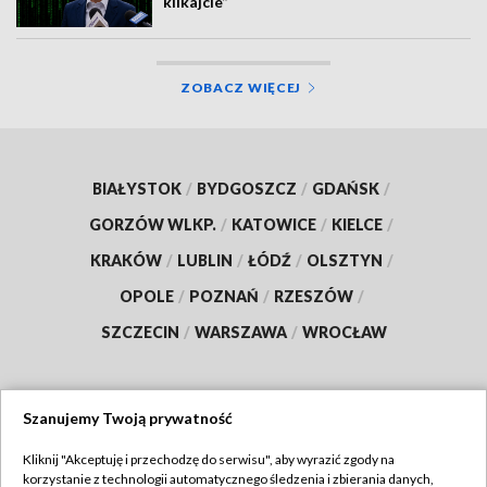
klikajcie”
ZOBACZ WIĘCEJ
BIAŁYSTOK
/
BYDGOSZCZ
/
GDAŃSK
/
GORZÓW WLKP.
/
KATOWICE
/
KIELCE
/
KRAKÓW
/
LUBLIN
/
ŁÓDŹ
/
OLSZTYN
/
OPOLE
/
POZNAŃ
/
RZESZÓW
/
SZCZECIN
/
WARSZAWA
/
WROCŁAW
Szanujemy Twoją prywatność
Dołącz do nas:
Kliknij "Akceptuję i przechodzę do serwisu", aby wyrazić zgody na
korzystanie z technologii automatycznego śledzenia i zbierania danych,
TVP