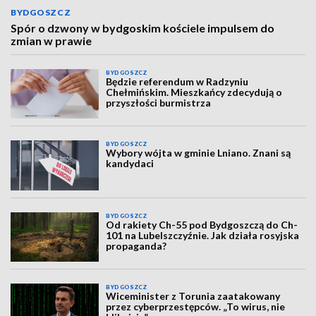
BYDGOSZCZ
Spór o dzwony w bydgoskim kościele impulsem do
zmian w prawie
BYDGOSZCZ
Będzie referendum w Radzyniu
Chełmińskim. Mieszkańcy zdecydują o
przyszłości burmistrza
BYDGOSZCZ
Wybory wójta w gminie Lniano. Znani są
kandydaci
BYDGOSZCZ
Od rakiety Ch-55 pod Bydgoszczą do Ch-
101 na Lubelszczyźnie. Jak działa rosyjska
propaganda?
BYDGOSZCZ
Wiceminister z Torunia zaatakowany
przez cyberprzestępców. „To wirus, nie