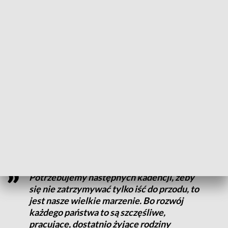
Międzynarodowej.
Prawo i Sprawiedliwość zapowiedziało osiem konkretów
programowych. To, oprócz inwestycji na osiedlach z wielkiej
płyty czy poprawy jakości jedzenia w szpitalach, także
wprowadzenie możliwości przejścia na emeryturę po
osiągnięciu określonego stażu pracy, a nie wieku
emerytalnego. – Dzisiaj mogę powiedzieć z radością: 38 lat
dla kobiet, 43 dla mężczyzn – zapowiadał Jarosław
Kaczyński.
To spełnienie postulatów Solidarności z lat 80.
Potrzebujemy następnych kadencji, żeby
się nie zatrzymywać tylko iść do przodu, to
jest nasze wielkie marzenie. Bo rozwój
każdego państwa to są szczęśliwe,
pracujące, dostatnio żyjące rodziny