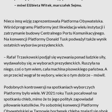
– mówi Elżbieta Witek, marszałek Sejmu.
Nieco inną wizję zaprezentowała Platforma Obywatelska.
Wśród programu Platformy jest likwidacja wielu instytucji i
zatrzymanie budowy Centralnego Portu Komunikacyjnego.
Na konwencji Platformy Donald Tusk podważył także wynik
ostatnich wyborów prezydenckich.
– Rafał Trzaskowski podjął się wyzwania ponad ludzkie siły,
wydawałoby się, w wyborach prezydenckich. Ruszyła na
niego, coś o tym wiem, cała machina pisowskiego państwa. A
on przecież wygrał te wybory, wiecie o tym dobrze – mówił.
Podobnych kontrowersji na spotkaniach wyborczych
Platformy było wiele. W 2021 roku Tusk pocałował na
spotkaniu chleb, mimo że to jego polityk zapowiadał
piłowanie katolików. Po sobotniej konwencji Platformy
Obywatelskiej w Tarnowie bochenek chleba znalazł się obok