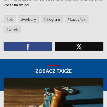
kosza na śmieci.
#pis
#wybory
#program
#kaczyński
#witek
ZOBACZ TAKŻE