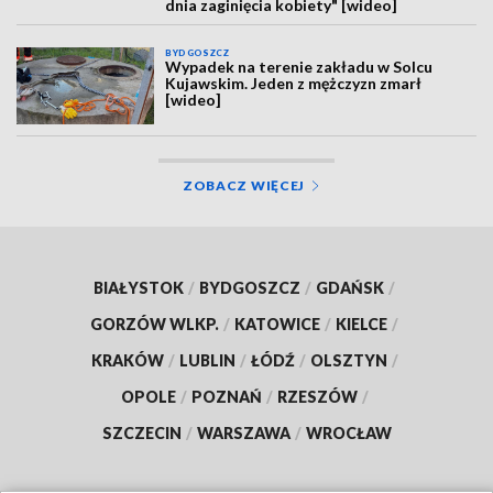
dnia zaginięcia kobiety" [wideo]
BYDGOSZCZ
Wypadek na terenie zakładu w Solcu
Kujawskim. Jeden z mężczyzn zmarł
[wideo]
ZOBACZ WIĘCEJ
BIAŁYSTOK
/
BYDGOSZCZ
/
GDAŃSK
/
GORZÓW WLKP.
/
KATOWICE
/
KIELCE
/
KRAKÓW
/
LUBLIN
/
ŁÓDŹ
/
OLSZTYN
/
OPOLE
/
POZNAŃ
/
RZESZÓW
/
SZCZECIN
/
WARSZAWA
/
WROCŁAW