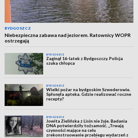
BYDGOSZCZ
Niebezpieczna zabawa nad jeziorem. Ratownicy WOPR
ostrzegają
BYDGOSZCZ
Zaginął 16-latek z Bydgoszczy. Policja
szuka chłopca
BYDGOSZCZ
Wielki pożar na bydgoskim Szwederowie.
Spłonęła apteka. Gdzie realizować roczne
recepty?
BYDGOSZCZ
Jowita Zielińska z Lisin nie żyje. Badania
DNA potwierdziły tożsamość. „Trwają
czynności mające na celu
zrekonstruowanie przebiegu wydarzeń z