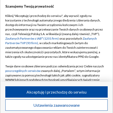
Szanujemy Twoją prywatność
Dołącz do nas:
Kliknij "Akceptuję i przechodzę do serwisu", aby wyrazić zgody na
korzystanie z technologii automatycznego śledzenia i zbierania danych,
TVP
dostęp do informacji na Twoim urządzeniu końcowym i ich
Abonament TVP
przechowywanie oraz na przetwarzanie Twoich danych osobowych przez
Regulamin TVP
nas, czyli Telewizję Polską S.A. w likwidacji (zwaną dalej również „TVP”),
Emisja w TVP
Zaufanych Partnerów z IAB* (1201 firm)
oraz pozostałych
Zaufanych
Polityka prywatności
Partnerów TVP (93 firm)
, w celach marketingowych (w tym do
Centrum informacji TVP
Moje zgody
zautomatyzowanego dopasowania reklam do Twoich zainteresowań i
mierzenia ich skuteczności) i pozostałych, które wskazujemy poniżej, a
Naziemna Telewizja Cyfrowa
Pomoc
także zgody na udostępnianie przez nas identyfikatora PPID do Google.
Sklep TVP
Biuro reklamy
Twoje dane osobowe zbierane podczas odwiedzania przez Ciebie naszych
Rada Programowa
poszczególnych serwisów
zwanych dalej „Portalem”, w tym informacje
Kontakt
zapisywane za pomocą technologii takich jak: pliki cookie, sygnalizatory
System NOS
WWW lub innych podobnych technologii umożliwiających świadczenie
dopasowanych i bezpiecznych usług, personalizację treści oraz reklam,
Informacje o nadawcy
Kanały
udostępnianie funkcji mediów społecznościowych oraz analizowanie
Akceptuję i przechodzę do serwisu
ruchu w Internecie.
Program dla prasy
©2026 Telewizja Polska S.A. w likwidacji
Biuro Reklamy
Twoje dane osobowe zbierane podczas odwiedzania przez Ciebie
Ustawienia zaawansowane
poszczególnych serwisów
na Portalu, takie jak adresy IP, identyfikatory
Ogłoszenie przetargowe
Twoich urządzeń końcowych i identyfikatory plików cookie, informacje o