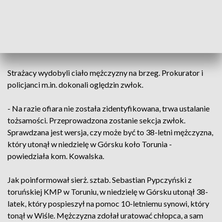
Służby o zwłokach w Wiśle zawiadomiła osoba, która
spacerowała brzegiem rzeki. Na miejsce udali się policjanci i
prokurator oraz strażacy - trzy zastępy i Specjalistyczna
Grupa Ratownictwa Wodno-Nurkowego PSP z dwoma
łodziami.
Strażacy wydobyli ciało mężczyzny na brzeg. Prokurator i
policjanci m.in. dokonali oględzin zwłok.
- Na razie ofiara nie została zidentyfikowana, trwa ustalanie
tożsamości. Przeprowadzona zostanie sekcja zwłok.
Sprawdzana jest wersja, czy może być to 38-letni mężczyzna,
który utonął w niedzielę w Górsku koło Torunia -
powiedziała kom. Kowalska.
Jak poinformował sierż. sztab. Sebastian Pypczyński z
toruńskiej KMP w Toruniu, w niedzielę w Górsku utonął 38-
latek, który pospieszył na pomoc 10-letniemu synowi, który
tonął w Wiśle. Mężczyzna zdołał uratować chłopca, a sam