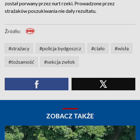
został porwany przez nurt rzeki. Prowadzone przez
strażaków poszukiwania nie dały rezultatu.
Źródło:
#strażacy
#policja bydgoszcz
#ciało
#wisła
#tożsamość
#sekcja zwłok
ZOBACZ TAKŻE