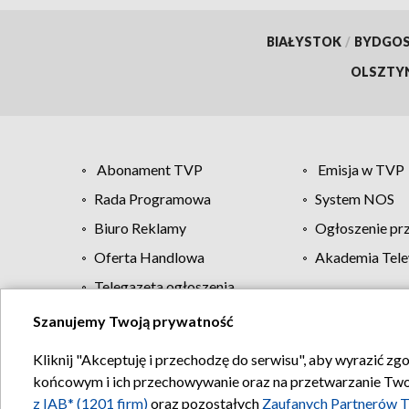
BIAŁYSTOK
/
BYDGO
OLSZTY
Abonament TVP
Emisja w TVP
Rada Programowa
System NOS
Biuro Reklamy
Ogłoszenie pr
Oferta Handlowa
Akademia Tele
Telegazeta ogłoszenia
Szanujemy Twoją prywatność
Regulamin TVP
Kliknij "Akceptuję i przechodzę do serwisu", aby wyrazić zg
końcowym i ich przechowywanie oraz na przetwarzanie Twoich
z IAB* (1201 firm)
oraz pozostałych
Zaufanych Partnerów T