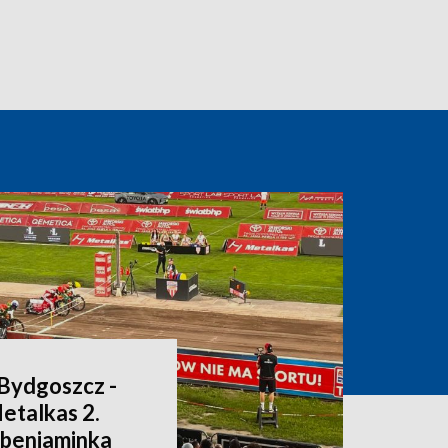
Bydgoszcz -
Metalkas 2.
ł beniaminka