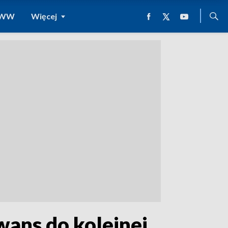
 WWW
Więcej
wans do kolejnej