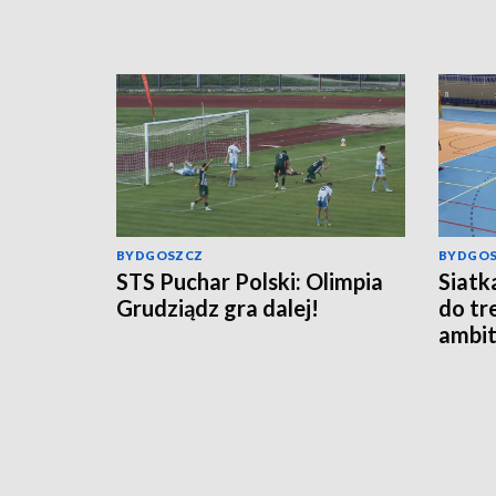
BYDGOSZCZ
BYDGO
STS Puchar Polski: Olimpia
Siatk
Grudziądz gra dalej!
do tr
ambit
Tauro