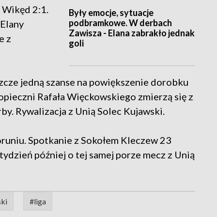
 Wikęd 2:1.
Były emocje, sytuacje
podbramkowe. W derbach
 Elany
Zawisza - Elana zabrakło jednak
e z
goli
szcze jedną szanse na powiększenie dorobku
pieczni Rafała Więckowskiego zmierzą się z
by. Rywalizacja z Unią Solec Kujawski.
oruniu. Spotkanie z Sokołem Kleczew 23
tydzień później o tej samej porze mecz z Unią
ski
#liga