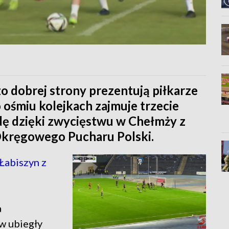
o dobrej strony prezentują piłkarze
 ośmiu kolejkach zajmuje trzecie
odę dzięki zwycięstwu w Chełmży z
Okręgowego Pucharu Polski.
Łabiszyn z
a
 w ubiegły