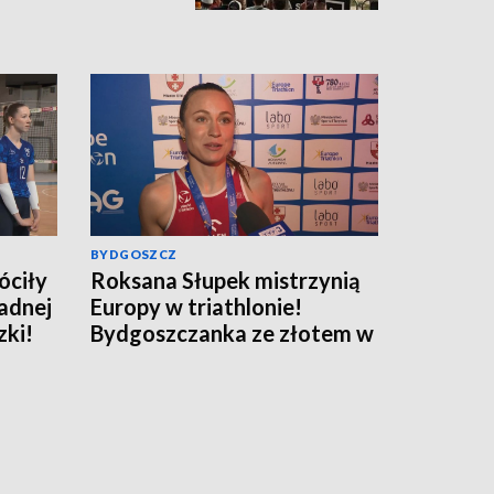
u]
BYDGOSZCZ
óciły
Roksana Słupek mistrzynią
adnej
Europy w triathlonie!
zki!
Bydgoszczanka ze złotem w
sprincie