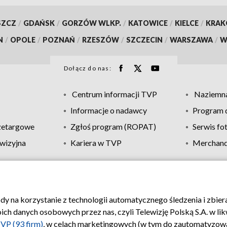
SZCZ
/
GDAŃSK
/
GORZÓW WLKP.
/
KATOWICE
/
KIELCE
/
KRA
N
/
OPOLE
/
POZNAŃ
/
RZESZÓW
/
SZCZECIN
/
WARSZAWA
/
W
Dołącz do nas:
Centrum informacji TVP
Naziemna
Informacje o nadawcy
Program d
zetargowe
Zgłoś program (ROPAT)
Serwis fo
wizyjna
Kariera w TVP
Merchandi
Polityka prywatności
Moje zgody
Pomoc
Biuro re
ody na korzystanie z technologii automatycznego śledzenia i zbie
 danych osobowych przez nas, czyli Telewizję Polską S.A. w likw
VP (93 firm)
, w celach marketingowych (w tym do zautomatyzow