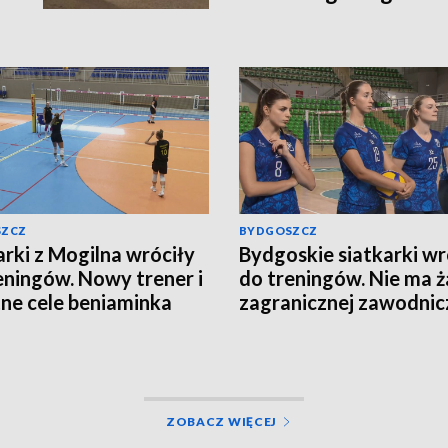
[relacja bieg po bieg
SZCZ
BYDGOSZCZ
arki z Mogilna wróciły
Bydgoskie siatkarki wr
eningów. Nowy trener i
do treningów. Nie ma ż
ne cele beniaminka
zagranicznej zawodnic
n Ligi
ZOBACZ WIĘCEJ