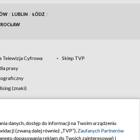
KÓW
/
LUBLIN
/
ŁÓDŹ
/
ROCŁAW
 Telewizja Cyfrowa
Sklep TVP
la prasy
tograficzny
sing (znaki)
klamy
Kontakt
rania danych, dostęp do informacji na Twoim urządzeniu
idacji (zwaną dalej również „TVP”),
Zaufanych Partnerów
anego dopasowania reklam do Twoich zainteresowań i