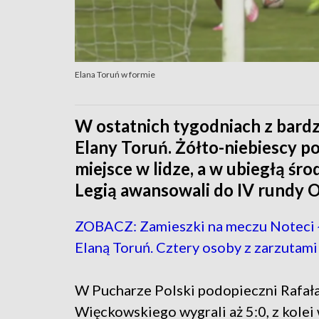
Elana Toruń w formie
W ostatnich tygodniach z bardz
Elany Toruń. Żółto-niebiescy po
miejsce w lidze, a w ubiegłą śr
Legią awansowali do IV rundy 
ZOBACZ: Zamieszki na meczu Noteci 
Elaną Toruń. Cztery osoby z zarzutami
W Pucharze Polski podopieczni Rafał
Więckowskiego wygrali aż 5:0, z kolei