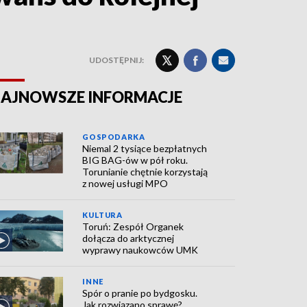
UDOSTĘPNIJ:
AJNOWSZE INFORMACJE
GOSPODARKA
Niemal 2 tysiące bezpłatnych
BIG BAG-ów w pół roku.
Torunianie chętnie korzystają
z nowej usługi MPO
KULTURA
Toruń: Zespół Organek
dołącza do arktycznej
wyprawy naukowców UMK
INNE
Spór o pranie po bydgosku.
Jak rozwiązano sprawę?