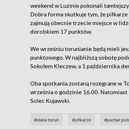
weekend w Luzinie pokonali tamtejszy
Dobra forma skutkuje tym, że piłkarze
zajmują obecnie trzecie miejsce w lidz
dorobkiem 17 punktów.
We wrześniu torunianie będą mieli je
punktowego. W najbliższą sobotę podo
Sokołem Kleczew, a 1 października der
Oba spotkania zostaną rozegrane w T
września o godzinie 16.00. Natomiast 
Solec Kujawski.
#elana toruń
#piłkarze
#puchar pol