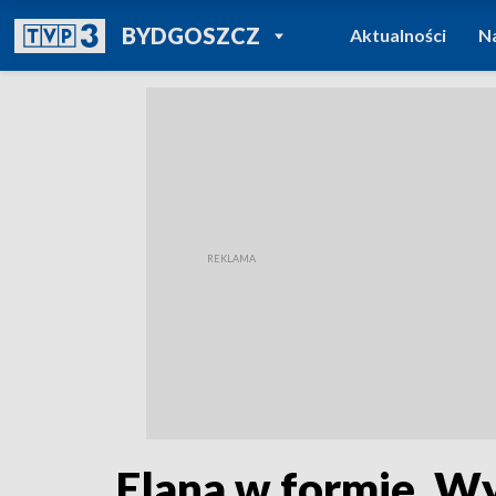
POWRÓT DO
BYDGOSZCZ
Aktualności
N
TVP REGIONY
Elana w formie. Wy