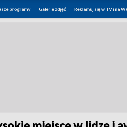
asze programy
Galerie zdjęć
Reklamuj się w TV i na
sokie miejsce w lidze i a