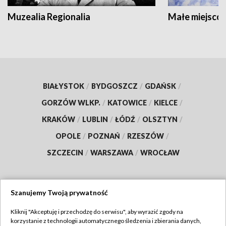
Muzealia Regionalia
Małe miejscow
BIAŁYSTOK
/
BYDGOSZCZ
/
GDAŃSK
/
GORZÓW WLKP.
/
KATOWICE
/
KIELCE
/
KRAKÓW
/
LUBLIN
/
ŁÓDŹ
/
OLSZTYN
/
OPOLE
/
POZNAŃ
/
RZESZÓW
/
SZCZECIN
/
WARSZAWA
/
WROCŁAW
Szanujemy Twoją prywatność
Dołącz do nas:
Kliknij "Akceptuję i przechodzę do serwisu", aby wyrazić zgody na
korzystanie z technologii automatycznego śledzenia i zbierania danych,
TVP