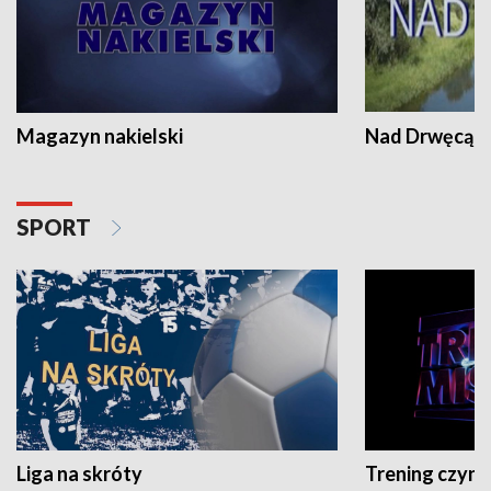
Magazyn nakielski
Nad Drwęcą
SPORT
Liga na skróty
Trening czyni 