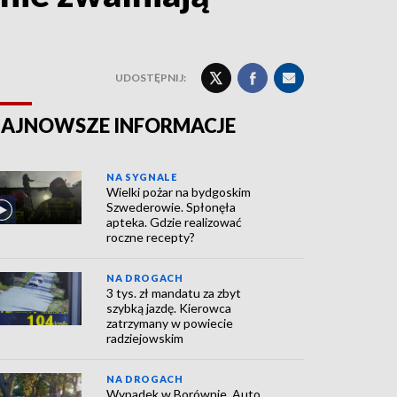
UDOSTĘPNIJ:
AJNOWSZE INFORMACJE
NA SYGNALE
Wielki pożar na bydgoskim
Szwederowie. Spłonęła
apteka. Gdzie realizować
roczne recepty?
NA DROGACH
3 tys. zł mandatu za zbyt
szybką jazdę. Kierowca
zatrzymany w powiecie
radziejowskim
NA DROGACH
Wypadek w Borównie. Auto