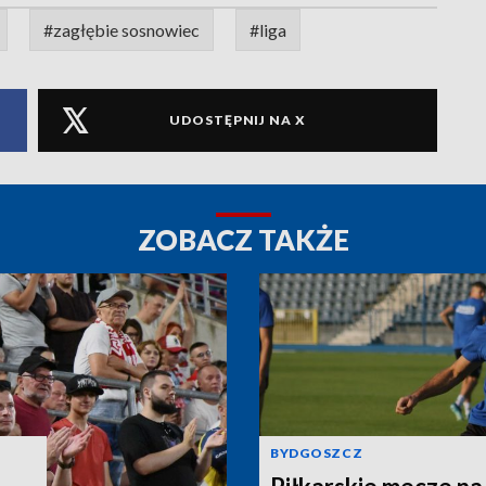
#zagłębie sosnowiec
#liga
UDOSTĘPNIJ NA X
ZOBACZ TAKŻE
BYDGOSZCZ