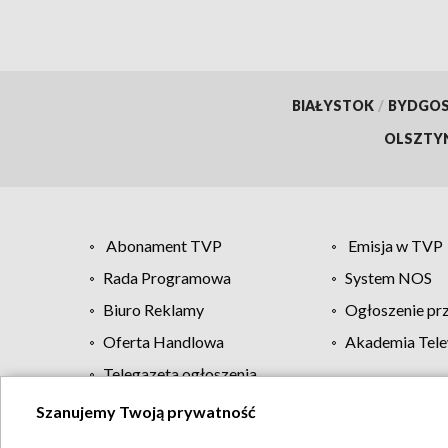
BIAŁYSTOK
/
BYDGO
OLSZTY
Abonament TVP
Emisja w TVP
Rada Programowa
System NOS
Biuro Reklamy
Ogłoszenie pr
Oferta Handlowa
Akademia Tele
Telegazeta ogłoszenia
Szanujemy Twoją prywatność
Regulamin TVP