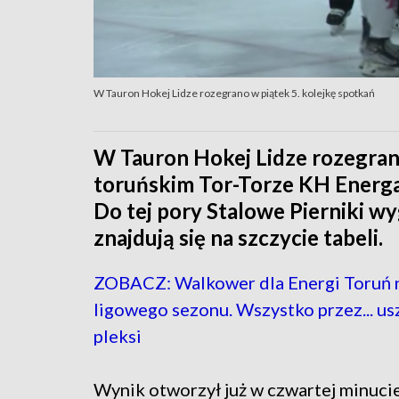
W Tauron Hokej Lidze rozegrano w piątek 5. kolejkę spotkań
W Tauron Hokej Lidze rozegrano
toruńskim Tor-Torze KH Energa
Do tej pory Stalowe Pierniki w
znajdują się na szczycie tabeli.
ZOBACZ: Walkower dla Energi Toruń 
ligowego sezonu. Wszystko przez... u
pleksi
Wynik otworzył już w czwartej minuc