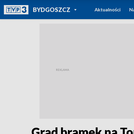
POWRÓT DO
BYDGOSZCZ
Aktualności
N
TVP REGIONY
Grad bramek na Tor