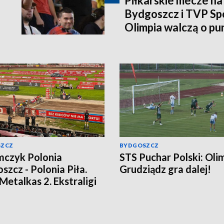
Piłkarskie mecze n
Bydgoszcz i TVP Spo
Olimpia walczą o pu
SZCZ
BYDGOSZCZ
czyk Polonia
STS Puchar Polski: Oli
szcz - Polonia Piła.
Grudziądz gra dalej!
 Metalkas 2. Ekstraligi
omił beniaminka
ja bieg po biegu]