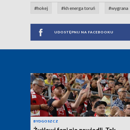
#hokej
#kh energa toruń
#wygrana
UDOSTĘPNIJ NA FACEBOOKU
BYDGOSZCZ