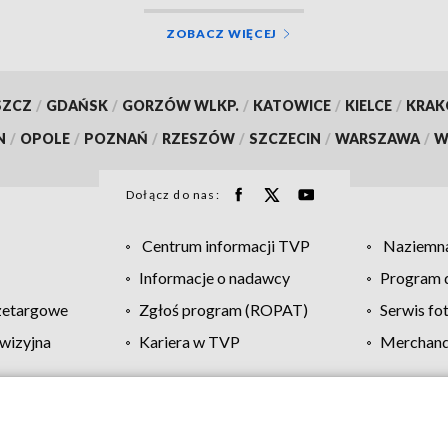
ZOBACZ WIĘCEJ
SZCZ
/
GDAŃSK
/
GORZÓW WLKP.
/
KATOWICE
/
KIELCE
/
KRA
N
/
OPOLE
/
POZNAŃ
/
RZESZÓW
/
SZCZECIN
/
WARSZAWA
/
W
Dołącz do nas:
Centrum informacji TVP
Naziemna
Informacje o nadawcy
Program d
zetargowe
Zgłoś program (ROPAT)
Serwis fo
wizyjna
Kariera w TVP
Merchandi
Polityka prywatności
Moje zgody
Pomoc
Biuro re