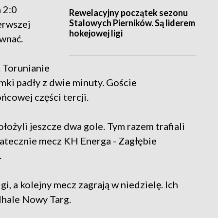
 2:0
Rewelacyjny początek sezonu
Stalowych Pierników. Są liderem
erwszej
hokejowej ligi
wnać.
. Torunianie
amki padły z dwie minuty. Goście
cowej części tercji.
ołożyli jeszcze dwa gole. Tym razem trafiali
tatecznie mecz KH Energa - Zagłębie
.
i, a kolejny mecz zagrają w niedzielę. Ich
hale Nowy Targ.