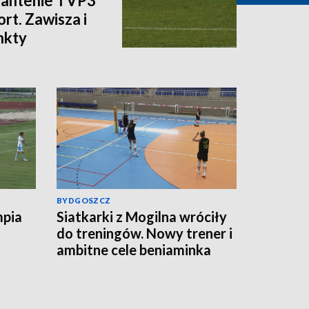
a antenie TVP3
rt. Zawisza i
nkty
BYDGOSZCZ
mpia
Siatkarki z Mogilna wróciły
do treningów. Nowy trener i
ambitne cele beniaminka
Tauron Ligi