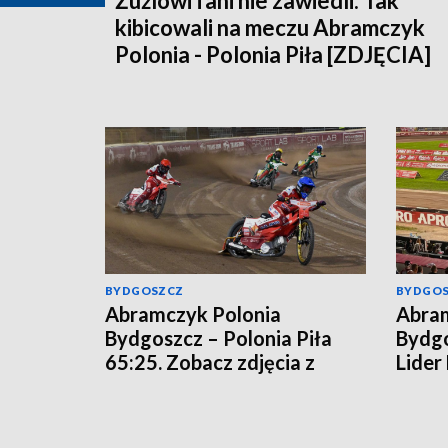
Żużlowi fani nie zawiedli. Tak
kibicowali na meczu Abramczyk
Polonia - Polonia Piła [ZDJĘCIA]
BYDGOSZCZ
BYDGO
Abramczyk Polonia
Abram
Bydgoszcz – Polonia Piła
Bydgo
65:25. Zobacz zdjęcia z
Lider
meczu!
rozgr
[relac