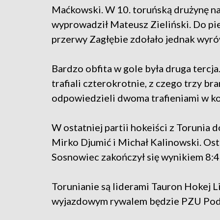
Maćkowski. W 10. toruńską drużynę na
wyprowadził Mateusz Zieliński. Do pi
przerwy Zagłębie zdołało jednak wyró
Bardzo obfita w gole była druga tercja
trafiali czterokrotnie, z czego trzy br
odpowiedzieli dwoma trafieniami w koń
W ostatniej partii hokeiści z Torunia d
Mirko Djumić i Michał Kalinowski. Os
Sosnowiec zakończył się wynikiem 8:4
Torunianie są liderami Tauron Hokej Lig
wyjazdowym rywalem będzie PZU Pod