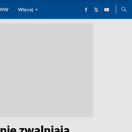
 WWW
Więcej
nie zwalniają