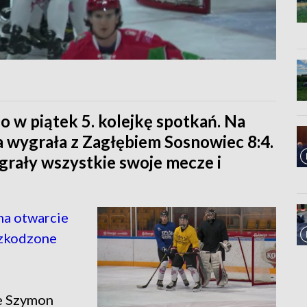
 w piątek 5. kolejkę spotkań. Na
 wygrała z Zagłębiem Sosnowiec 8:4.
ygrały wszystkie swoje mecze i
na otwarcie
szkodzone
ie Szymon