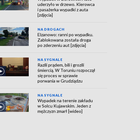
uderzyło w drzewo. Kierowca
i pasażerka wypadki z auta
[zdjęcia]
NA DROGACH
Elzanowo: ranni po wypadku.
Zablokowana została droga
po zderzeniu aut [zdjęcia]
NA SYGNALE
Razili prądem, bili i grozili
śmiercią. W Toruniu rozpoczął
się proces w sprawie
porwania w Grudziądzu
NA SYGNALE
Wypadek na terenie zakładu
w Solcu Kujawskim. Jeden z
mężczyzn zmarł [wideo]