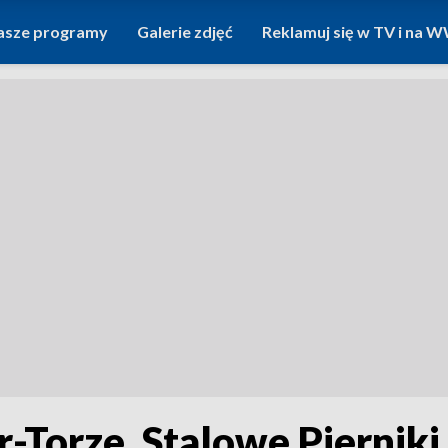
asze programy
Galerie zdjęć
Reklamuj się w TV i na
-Torze. Stalowe Pierniki 