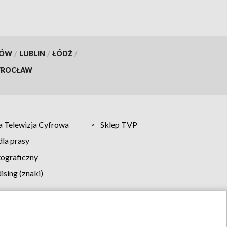
KÓW
/
LUBLIN
/
ŁÓDŹ
/
ROCŁAW
 Telewizja Cyfrowa
Sklep TVP
la prasy
tograficzny
sing (znaki)
klamy
Kontakt