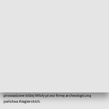
ustalił z Sosnowską - miał być obecny przy pracach koparki i
był na miejscu.
Nie prowadzono tam jednak badań sondażowych, a
regularne wykopy koparką. Te musiały być jednak bardzo
szybko wstrzymane, co zarejestrował na miejscu reporter
PAP. Firma budowlana natrafiła bowiem na nienaruszone
średniowieczne nawarstwienia.
Prace były prowadzone przy Bramie Klasztornej, na północ
od terenu prac archeologicznych w kompleksie św. Ducha. To
tutaj najprawdopodobniej należy szukać właściwej części
XIII-wiecznego kompleksu, czyli kościoła. To w rozmowie z
PAP potwierdziła prof. Krystyna Sulkowska-Tuszyńska,
rzeczoznawca ministra kultury i dziedzictwa narodowego,
która swoim nadzorem merytorycznym objęła wykopaliska
prowadzone bliżej Wisły przez firmę archeologiczną
państwa Alagierskich.