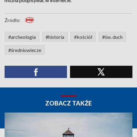
można podpisywać w internecie.
Źródło:
#archeologia
#historia
#kościół
#św. duch
#średniowiecze
ZOBACZ TAKŻE