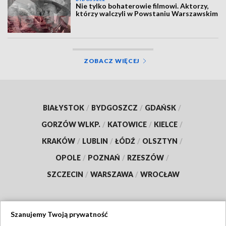
Nie tylko bohaterowie filmowi. Aktorzy,
którzy walczyli w Powstaniu Warszawskim
ZOBACZ WIĘCEJ
BIAŁYSTOK
/
BYDGOSZCZ
/
GDAŃSK
/
GORZÓW WLKP.
/
KATOWICE
/
KIELCE
/
KRAKÓW
/
LUBLIN
/
ŁÓDŹ
/
OLSZTYN
/
OPOLE
/
POZNAŃ
/
RZESZÓW
/
SZCZECIN
/
WARSZAWA
/
WROCŁAW
Szanujemy Twoją prywatność
Dołącz do nas: