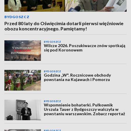
BYDGOSZCZ
Przed 80 laty do Oświęcimia dotarli pierwsi więźniowie
obozu koncentracyjnego. Pamiętamy!
BYDGOSZCZ
Wilcze 2026. Poszukiwacze znów spotkają
się pod Koronowem
BYDGOSZCZ
Godzina „W". Rocznicowe obchody
powstania na Kujawach i Pomorzu
BYDGOSZCZ
Wspomnienie bohaterki. Pułkownik
Urszula Tauer z Bydgoszczy walczyła w
powstaniu warszawskim. Zobacz reportaż
BYDGOSZCZ