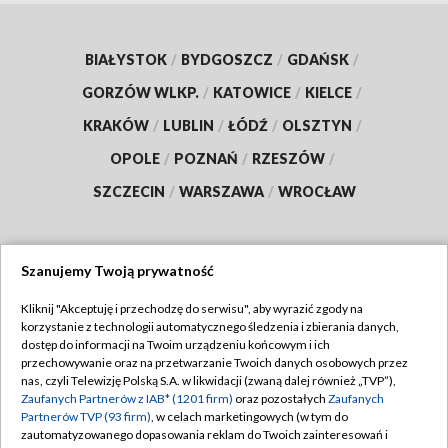
BIAŁYSTOK
/
BYDGOSZCZ
/
GDAŃSK
/
GORZÓW WLKP.
/
KATOWICE
/
KIELCE
/
KRAKÓW
/
LUBLIN
/
ŁÓDŹ
/
OLSZTYN
/
OPOLE
/
POZNAŃ
/
RZESZÓW
/
SZCZECIN
/
WARSZAWA
/
WROCŁAW
Szanujemy Twoją prywatność
Dołącz do nas:
Kliknij "Akceptuję i przechodzę do serwisu", aby wyrazić zgody na
korzystanie z technologii automatycznego śledzenia i zbierania danych,
TVP
dostęp do informacji na Twoim urządzeniu końcowym i ich
Abonament TVP
przechowywanie oraz na przetwarzanie Twoich danych osobowych przez
Regulamin TVP
nas, czyli Telewizję Polską S.A. w likwidacji (zwaną dalej również „TVP”),
Emisja w TVP
Polityka prywatności
Zaufanych Partnerów z IAB* (1201 firm)
oraz pozostałych
Zaufanych
Partnerów TVP (93 firm)
, w celach marketingowych (w tym do
Centrum informacji TVP
Moje zgody
zautomatyzowanego dopasowania reklam do Twoich zainteresowań i