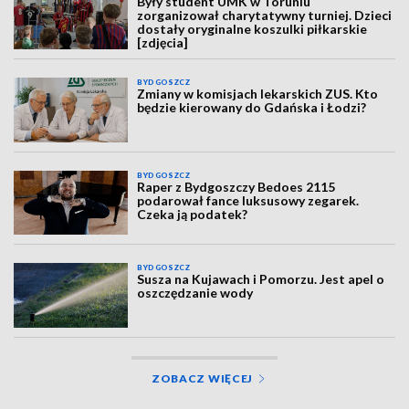
Były student UMK w Toruniu
zorganizował charytatywny turniej. Dzieci
dostały oryginalne koszulki piłkarskie
[zdjęcia]
BYDGOSZCZ
Zmiany w komisjach lekarskich ZUS. Kto
będzie kierowany do Gdańska i Łodzi?
BYDGOSZCZ
Raper z Bydgoszczy Bedoes 2115
podarował fance luksusowy zegarek.
Czeka ją podatek?
BYDGOSZCZ
Susza na Kujawach i Pomorzu. Jest apel o
oszczędzanie wody
ZOBACZ WIĘCEJ