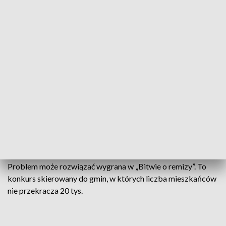
W remizie Ochotniczej Straży Pożarnej w Nowejwsi
Pałuckiej w gminie Gąsawa służy ponad 20 strażaków
ochotników. Jednostka wciąż się rozwija, a wraz z kolejnymi
uprawnieniami i dodatkowym sprzętem, w budynku zaczyna
brakować miejsca.
- Po raz trzeci przebudowujemy i rozbudowujemy tę remizę.
Mury stoją, remiza jest przykryta dachem, ale na jej
wykończenie potrzeba jeszcze sporo pieniędzy, których
mamy problemy z pozyskaniem - przyznaje Jan Szablewski,
prezes OSP Nowawieś Pałucka.
Problem może rozwiązać wygrana w „Bitwie o remizy”. To
konkurs skierowany do gmin, w których liczba mieszkańców
nie przekracza 20 tys.