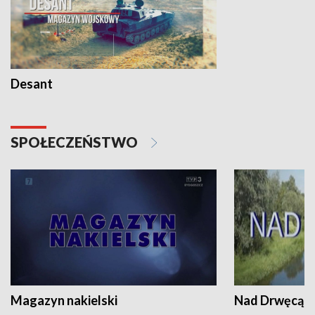
Desant
SPOŁECZEŃSTWO
Magazyn nakielski
Nad Drwęcą