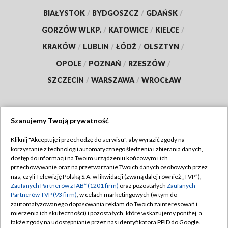
BIAŁYSTOK
/
BYDGOSZCZ
/
GDAŃSK
/
GORZÓW WLKP.
/
KATOWICE
/
KIELCE
/
KRAKÓW
/
LUBLIN
/
ŁÓDŹ
/
OLSZTYN
/
OPOLE
/
POZNAŃ
/
RZESZÓW
/
SZCZECIN
/
WARSZAWA
/
WROCŁAW
Szanujemy Twoją prywatność
Dołącz do nas:
Kliknij "Akceptuję i przechodzę do serwisu", aby wyrazić zgody na
korzystanie z technologii automatycznego śledzenia i zbierania danych,
TVP
dostęp do informacji na Twoim urządzeniu końcowym i ich
Abonament TVP
przechowywanie oraz na przetwarzanie Twoich danych osobowych przez
Regulamin TVP
nas, czyli Telewizję Polską S.A. w likwidacji (zwaną dalej również „TVP”),
Emisja w TVP
Polityka prywatności
Zaufanych Partnerów z IAB* (1201 firm)
oraz pozostałych
Zaufanych
Partnerów TVP (93 firm)
, w celach marketingowych (w tym do
Centrum informacji TVP
Moje zgody
zautomatyzowanego dopasowania reklam do Twoich zainteresowań i
mierzenia ich skuteczności) i pozostałych, które wskazujemy poniżej, a
Naziemna Telewizja Cyfrowa
Pomoc
także zgody na udostępnianie przez nas identyfikatora PPID do Google.