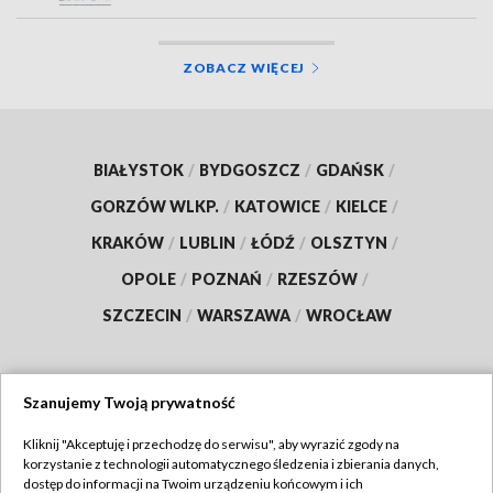
ZOBACZ WIĘCEJ
BIAŁYSTOK
/
BYDGOSZCZ
/
GDAŃSK
/
GORZÓW WLKP.
/
KATOWICE
/
KIELCE
/
KRAKÓW
/
LUBLIN
/
ŁÓDŹ
/
OLSZTYN
/
OPOLE
/
POZNAŃ
/
RZESZÓW
/
SZCZECIN
/
WARSZAWA
/
WROCŁAW
Szanujemy Twoją prywatność
Dołącz do nas:
Kliknij "Akceptuję i przechodzę do serwisu", aby wyrazić zgody na
korzystanie z technologii automatycznego śledzenia i zbierania danych,
TVP
dostęp do informacji na Twoim urządzeniu końcowym i ich